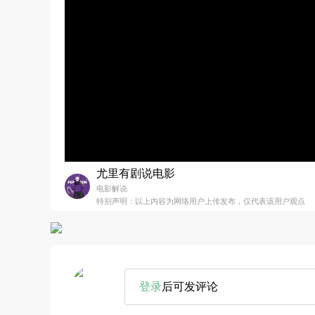
尤里有剧说电影
电影解说
特别声明：以上内容为网络用户上传发布，仅代表该用户观点
登录
后可发评论