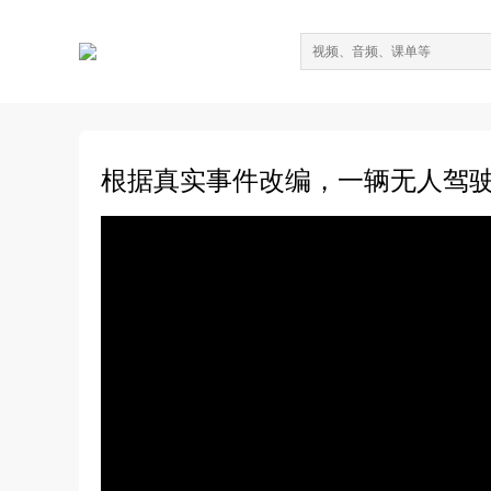
根据真实事件改编，一辆无人驾