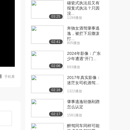
碰瓷式执法后又有
报复式执法？只因
没...
03:25
1194播放
奔驰女酒驾肇事逃
逸，被拦下后撒泼
打...
02:41
805播放
2024年影像：广东
少年遭遇“开门...
02:06
693播放
手机看
2017年真实影像：
迷茫女司机酒驾...
02:16
1322播放
肇事逃逸轻微剐蹭
怎么认定
02:17
1581播放
醉驾同车同样可能