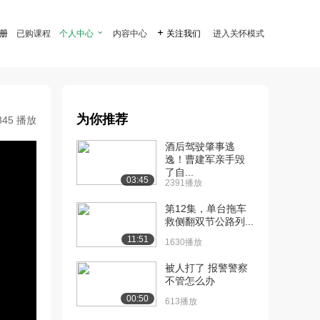
注册
已购课程
个人中心

内容中心

关注我们
进入关怀模式
为你推荐
845 播放
酒后驾驶肇事逃
逸！曹建军亲手毁
了自...
03:45
2391播放
第12集，单台拖车
救侧翻双节公路列...
11:51
1630播放
被人打了 报警警察
不管怎么办
00:50
613播放