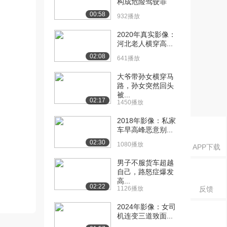
构成危险驾驶罪
00:58
932播放
2020年真实影像：
河北老人横穿高...
02:08
641播放
大爷带孙女横穿马
路，孙女突然回头
被...
02:17
1450播放
2018年影像：私家
车早高峰恶意别...
02:30
1080播放
APP下载
男子不服货车超越
自己，路怒症爆发
高...
02:22
1126播放
反馈
2024年影像：女司
机连变三道致面...