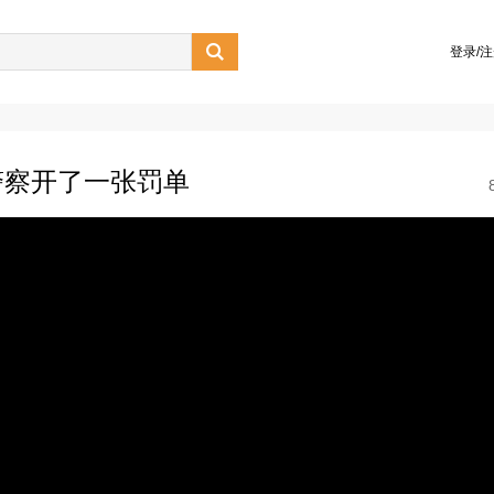

登录/
警察开了一张罚单