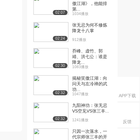
傲江湖》，他能排
第...
02:07
1034播放
张无忌为何不修炼
降龙十八掌
02:24
912播放
乔峰、虚竹、郭
靖、洪七公：谁是
降龙...
02:30
1083播放
揭秘笑傲江湖：向
问天与左冷禅的武
功...
02:32
1047播放
APP下载
九阳神功：张无忌
VS空见VS张三丰...
02:32
1241播放
反馈
只因一次落水，一
代宗师张三丰的开