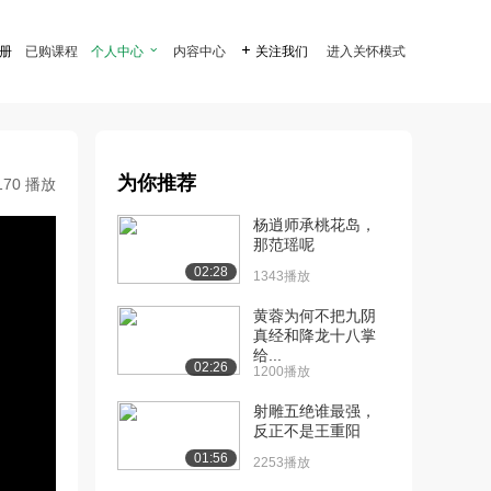
注册
已购课程
个人中心

内容中心

关注我们
进入关怀模式
为你推荐
170 播放
杨逍师承桃花岛，
那范瑶呢
02:28
1343播放
黄蓉为何不把九阴
真经和降龙十八掌
给...
02:26
1200播放
射雕五绝谁最强，
反正不是王重阳
01:56
2253播放