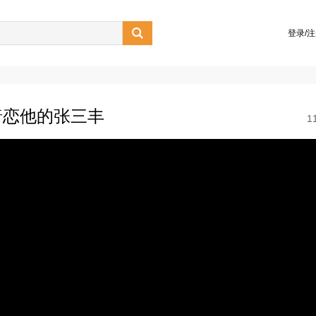

登录/
暗恋他的张三丰
1