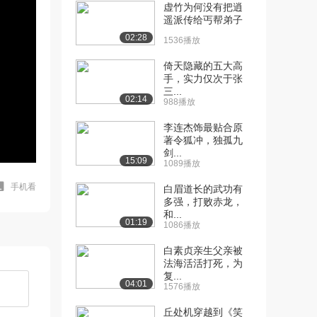
虚竹为何没有把逍
遥派传给丐帮弟子
02:28
1536播放
倚天隐藏的五大高
手，实力仅次于张
三...
02:14
988播放
李连杰饰最贴合原
著令狐冲，独孤九
剑...
15:09
1089播放
手机看
白眉道长的武功有
多强，打败赤龙，
和...
01:19
1086播放
白素贞亲生父亲被
法海活活打死，为
复...
04:01
1576播放
丘处机穿越到《笑