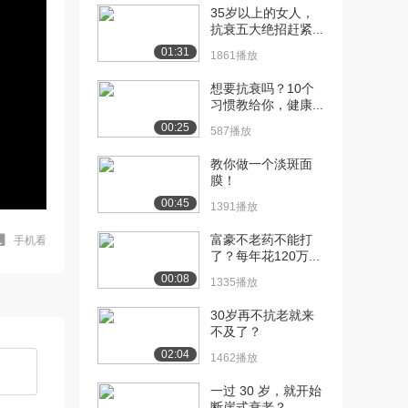
35岁以上的女人，
抗衰五大绝招赶紧...
01:31
1861播放
想要抗衰吗？10个
习惯教给你，健康...
00:25
587播放
教你做一个淡斑面
膜！
00:45
1391播放
富豪不老药不能打
手机看
了？每年花120万...
00:08
1335播放
30岁再不抗老就来
不及了？
02:04
1462播放
一过 30 岁，就开始
断崖式衰老？...