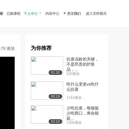
注册
已购课程
个人中心

内容中心

关注我们
进入关怀模式
为你推荐
178 播放
抗衰冻龄的关键，
不是昂贵的护肤
品，...
01:32
930播放
吃什么变老vs吃什
么抗衰
00:19
1161播放
少吃抗衰，每顿饭
少吃两口，寿命能
延...
03:10
1306播放