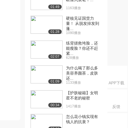
01:49
1163播放
硬核见证国货力
量！ 从脱发掉发到
蓬...
01:28
1090播放
练背拯救垮脸，还
能瘦脸？你还不赶
紧...
02:07
628播放
为什么喝了那么多
美容养颜茶，皮肤
还...
01:09
1133播放
APP下载
【护肤秘籍】女明
星不老的秘密
00:34
1417播放
反馈
怎么花小钱实现有
钱人的抗衰？