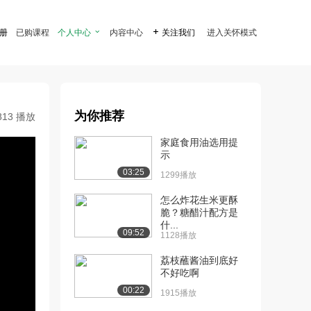
注册
已购课程
个人中心

内容中心

关注我们
进入关怀模式
为你推荐
813 播放
家庭食用油选用提
示
03:25
1299播放
怎么炸花生米更酥
脆？糖醋汁配方是
什...
09:52
1128播放
荔枝蘸酱油到底好
不好吃啊
00:22
1915播放