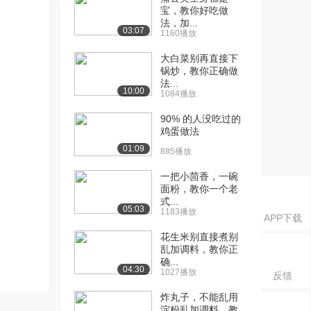
宝，教你好吃做
法，加...
03:07
1160播放
大白菜别再直接下
锅炒，教你正确做
法...
10:00
1084播放
90% 的人没吃过的
鸡蛋做法
01:09
885播放
一把小茴香，一碗
面粉，教你一个老
式...
05:03
1183播放
APP下载
花生米别直接煮别
乱加调料，教你正
确...
04:30
1027播放
反馈
炸丸子，不能乱用
淀粉乱加调料，教