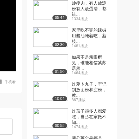
炒瘦肉，有人放淀
粉有人放蛋清，都
错...
05:44
1334播放
家里吃不完的辣椒
用酱油腌着吃，荔
枝...
02:30
1481播放
如果不是亲眼所
见，谁能相信紫苏
居然...
01:50
1464播放
手机看
炸萝卜丸子，牢记
别放面粉和淀粉，
教...
10:04
867播放
炸茄子很多人都爱
吃，自己在家做不
知...
00:55
1474播放
蒲公英全身都是