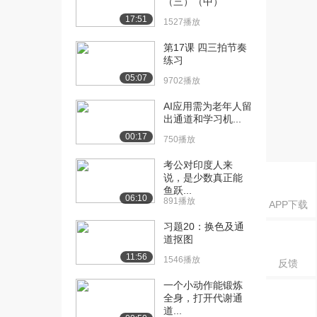
（三）（中）
成：海报制作（...
17:51
1124播放
1527播放
第17课 四三拍节奏
练习
05:07
9702播放
AI应用需为老年人留
出通道和学习机...
00:17
750播放
考公对印度人来
说，是少数真正能
鱼跃...
06:10
891播放
APP下载
习题20：换色及通
道抠图
11:56
1546播放
反馈
一个小动作能锻炼
全身，打开代谢通
道...