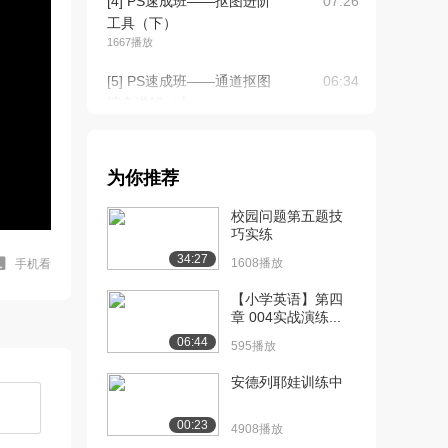
[4] PS速成班——抠图进阶
07:26
工具（下）
1667播放
[5] PS速成班——通道抠图
06:34
综合讲解（上...
1775播放
[6] PS速成班——通道抠图
待播放
为你推荐
综合讲解（下...
1654播放
校园问题第五题技
巧实练
[7] PS速成班——色相饱和
08:08
34:27
度（上）
1608播放
手机看
1325播放
【小学英语】第四
章 004实战演练...
[8] PS速成班——色相饱和
08:09
06:44
度（下）
595播放
1776播放
安德列耶娃训练中
[9] PS速成班——色阶
12:40
（上）
00:23
4908播放
1865播放