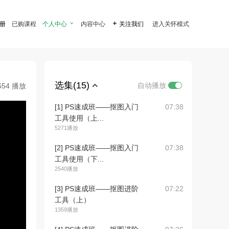
注册
已购课程
个人中心

内容中心

关注我们
进入关怀模式
选集(15)
自动播放
654 播放
[1] PS速成班——抠图入门
07:38
工具使用（上...
5271播放
[2] PS速成班——抠图入门
07:38
工具使用（下...
2540播放
[3] PS速成班——抠图进阶
07:22
工具（上）
1359播放