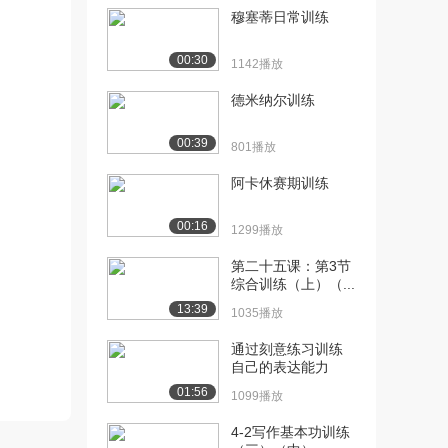
穆塞蒂日常训练
[10] PS速成班——色阶
12:38
（下）
00:30
1142播放
1709播放
德米纳尔训练
[11] PS速成班——可选颜
06:14
色（上）
00:39
801播放
1708播放
阿卡休赛期训练
[12] PS速成班——可选颜
06:21
色（下）
00:16
1299播放
1124播放
第二十五课：第3节
[13] PS速成班——创意合
18:07
综合训练（上）（...
成：海报制作（...
13:39
1035播放
1049播放
通过刻意练习训练
[14] PS速成班——创意合
18:11
自己的表达能力
成：海报制作（...
01:56
1375播放
1099播放
4-2写作基本功训练
[15] PS速成班——创意合
18:13