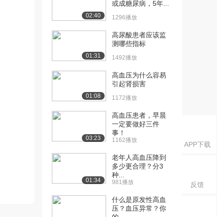
或成糖尿病，5年...
02:40
1296播放
高尿酸患者应该监
测哪些指标
01:31
1492播放
高血压为什么容易
引起肾损害
01:08
1172播放
高血压患者，早晨
一定要做好三件
事！
03:23
1162播放
APP下载
老年人高血压降到
多少更合理？分3
种...
01:34
981播放
反馈
什么是原发性高血
压？血压异常？你