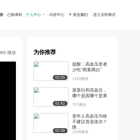
注册
已购课程
个人中心

内容中心

关注我们
进入关怀模式
为你推荐
960 播放
提醒：高血压患者
少吃“两黄两白”
02:05
1183播放
尿蛋白和高血压，
哪个是因哪个是果
01:42
797播放
老年人高血压为啥
不建议首选洛尔？
降...
02:38
1040播放