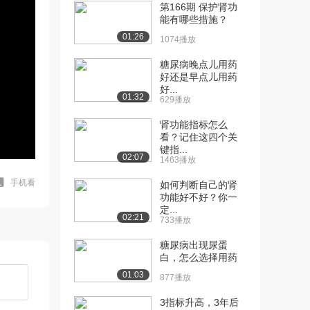
第166期 保护肾功
能有哪些措施？
01:26
1074播放
糖尿病晚点儿用药
好还是早点儿用药
好...
01:32
629播放
肾功能指标怎么
看？记住这四个关
键指...
02:07
1463播放
手机看
如何判断自己的肾
功能好不好？你一
定...
02:21
733播放
糖尿病出现尿蛋
白，怎么选择用药
01:03
877播放
3指标升高，3年后