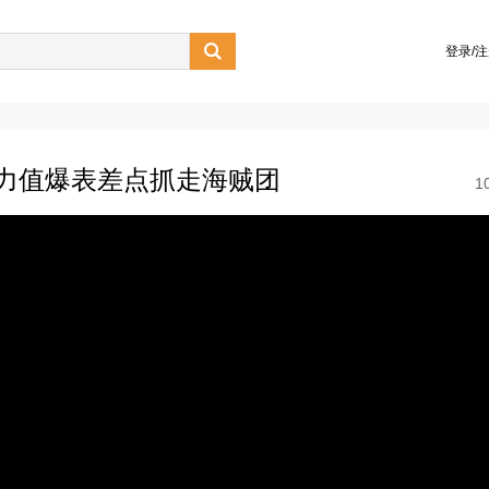

登录/
力值爆表差点抓走海贼团
1