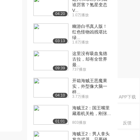
谁厉害？氪星变态
V...
04:20
1.0万播放
幽游白书真人版！
红色怪物凶残堪比
绿...
03:13
1.8万播放
这里没有吸血鬼德
古拉，却有全世界
最...
09:39
737播放
开箱海贼王恶魔果
实，外型像大脑一
样...
04:10
3.7万播放
APP下载
海贼王2：国王嘴里
藏着机关枪，刚张...
01:01
803播放
反馈
海贼王2：男人拿头
发当武器，只要碰...