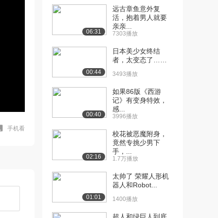
远古章鱼意外复
活，抱着男人就要
亲亲...
06:31
7303播放
日本美少女终结
者，太变态了……
00:44
3493播放
如果86版《西游
记》有变身特效，
感...
00:40
3996播放
手机看
校花被恶魔附身，
竟然专挑少男下
手，...
02:16
1.7万播放
太帅了 荣耀人形机
器人和Robot...
01:01
1400播放
超人和绿巨人到底