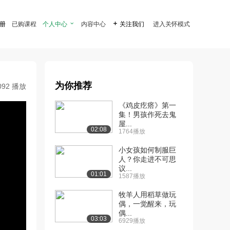
注册
已购课程
个人中心

内容中心

关注我们
进入关怀模式
为你推荐
092 播放
《鸡皮疙瘩》第一
集！男孩作死去鬼
屋...
02:08
1764播放
小女孩如何制服巨
人？你走进不可思
议...
01:01
1587播放
牧羊人用稻草做玩
偶，一觉醒来，玩
偶...
03:03
6929播放