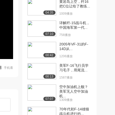
黄岩岛上空，歼16
把C位让给了教练...
04:35
1009播放
详解歼-15战斗机，
中国海军第一代...
07:10
758播放
2005年VF-31的F-
14D从...
00:42
1206播放
美军F-16飞行员学
手机看
习毛子，用尾流...
00:13
1587播放
空中加油机上舰？
美军无人空中加油
机...
07:07
1309播放
70年代初F-14雄猫
战斗机进行的...