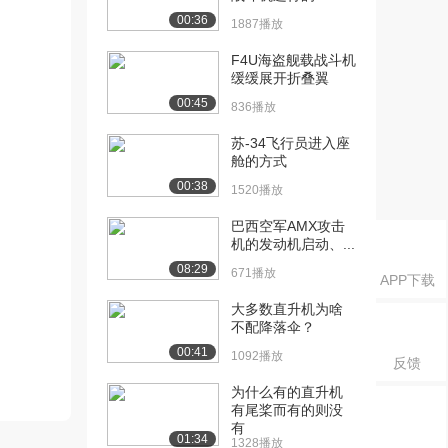
00:36
1887播放
F4U海盗舰载战斗机
缓缓展开折叠翼
00:45
836播放
苏-34飞行员进入座
舱的方式
00:38
1520播放
巴西空军AMX攻击
机的发动机启动、...
08:29
671播放
APP下载
大多数直升机为啥
不配降落伞？
00:41
1092播放
反馈
为什么有的直升机
有尾桨而有的则没
有
01:34
1328播放