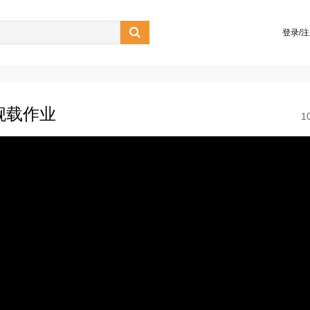

登录/
舰载作业
1