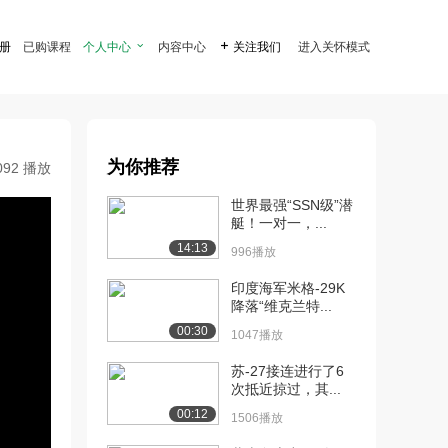
注册
已购课程
个人中心

内容中心

关注我们
进入关怀模式
为你推荐
092 播放
世界最强“SSN级”潜
艇！一对一，...
14:13
996播放
印度海军米格-29K
降落“维克兰特...
00:30
1047播放
苏-27接连进行了6
次抵近掠过，其...
00:12
1506播放