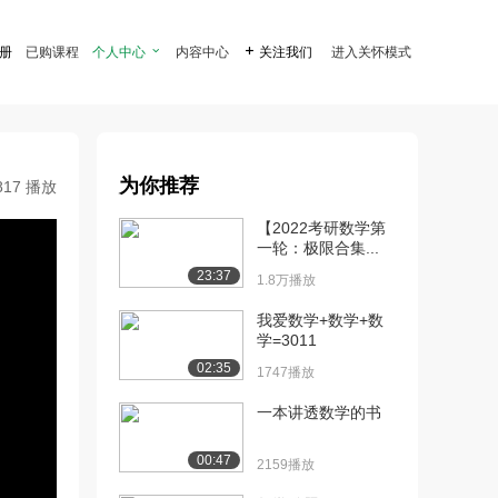
注册
已购课程
个人中心

内容中心

关注我们
进入关怀模式
为你推荐
817 播放
【2022考研数学第
一轮：极限合集...
23:37
1.8万播放
我爱数学+数学+数
学=3011
02:35
1747播放
一本讲透数学的书
00:47
2159播放