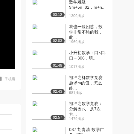
数学难题：
9m+5n=82，m+n...
03:12
1309播放
我也一脸困惑，数
学非常不错的我，
此...
02:03
1969播放
小升初数学：口×口-
口＝306，填...
01:48
1017播放
祖冲之杯数学竞赛
手机看
题求m的值，怎么
能...
02:43
981播放
祖冲之数学竞赛：
分解因式，从7次
方...
02:57
1479播放
037 胡青清-数学广