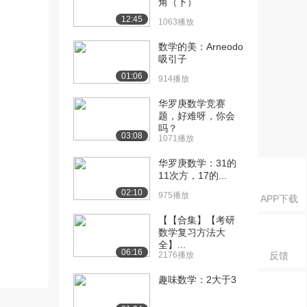
角（下）
12:45
1063播放
数学的美：Arneodo
吸引子
01:06
914播放
华罗庚数学竞赛
题，好难呀，你会
吗？
03:08
1071播放
华罗庚数学：31的
11次方，17的...
02:10
975播放
APP下载
【【合集】【考研
数学复习方法大
全】...
06:16
2176播放
反馈
趣味数学：2大于3