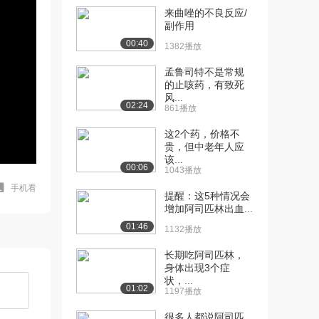
来曲唑的不良反应/
副作用
00:40
1382播放
孟鲁司特不是常规
的止咳药，有致死
风...
02:24
861播放
这2个药，价格不
贵，但中老年人应
该...
00:06
1043播放
手机看
提醒：这5种情况会
增加阿司匹林出血...
01:46
1132播放
长期吃阿司匹林，
身体出现3个症
状，...
01:02
1197播放
很多人都说阿司匹