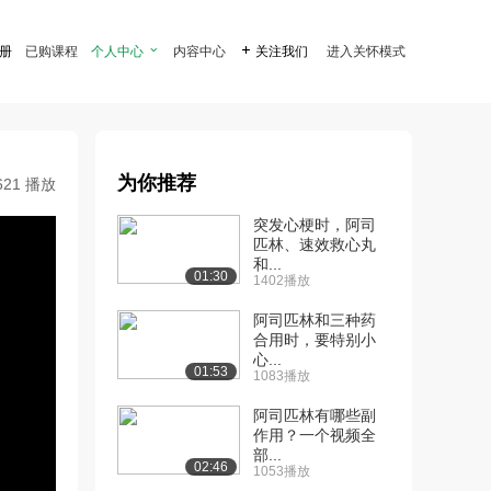
注册
已购课程
个人中心

内容中心

关注我们
进入关怀模式
为你推荐
621 播放
突发心梗时，阿司
匹林、速效救心丸
和...
01:30
1402播放
阿司匹林和三种药
合用时，要特别小
心...
01:53
1083播放
阿司匹林有哪些副
作用？一个视频全
部...
02:46
1053播放