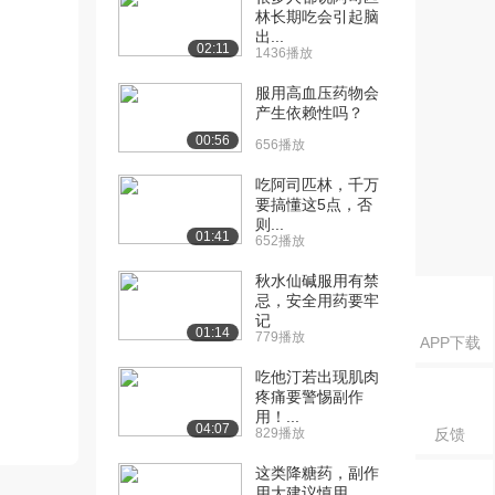
林长期吃会引起脑
出...
02:11
1436播放
服用高血压药物会
产生依赖性吗？
00:56
656播放
吃阿司匹林，千万
要搞懂这5点，否
则...
01:41
652播放
秋水仙碱服用有禁
忌，安全用药要牢
记
01:14
779播放
APP下载
吃他汀若出现肌肉
疼痛要警惕副作
用！...
04:07
829播放
反馈
这类降糖药，副作
用大建议慎用