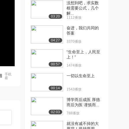
没想到吧，求实数
根需要公式，几个
解...
03:20
1112播放
奋进，我们共同的
答案
04:27
3370播放
“生命至上，人民至
上！”
00:57
1474播放
手机
一切以生命至上
看
00:14
1543播放
博学而后成医 厚德
而后为医 谨慎而...
02:03
788播放
就没有减不掉的大
厚背！坚持两周，