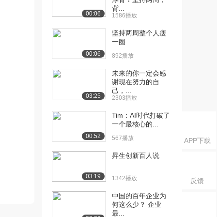
背...
00:06
1586播放
坚持两周整个人瘦
一圈
00:06
892播放
未来的你一定会感
谢现在努力的自
己，...
03:25
2303播放
Tim：AI时代打破了
一个最核心的...
00:52
567播放
APP下载
昇生创新百人说
03:19
1342播放
反馈
中国的百年企业为
何这么少？ 企业
最...