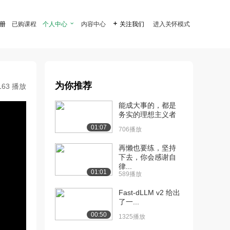
注册
已购课程
个人中心

内容中心

关注我们
进入关怀模式
为你推荐
163 播放
能成大事的，都是
务实的理想主义者
01:07
706播放
再懒也要练，坚持
下去，你会感谢自
律...
01:01
589播放
Fast-dLLM v2 给出
了一...
00:50
1325播放