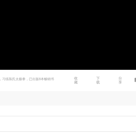
收
下
分
》，习练陈氏太极拳，已出版8本畅销书
藏
载
享