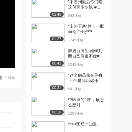
"不看到最后你们猜
这付药多少钱"#...
02:48
543播放
“上热下寒”并非一概
而论 #长沙中...
01:27
1245播放
脾虚百病生 如何判
断自己脾虚不虚#...
00:43
1042播放
“这个病虽然在你身
手机看
上 但是我比你还...
00:31
941播放
中医里的“虚”，该怎
么应对
00:18
1383播放
学中医后才知道