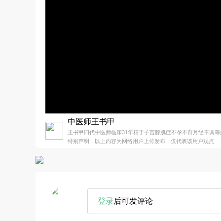
中医师王书甲
王书甲四代中医师临床31年精于子宫腺肌症不孕不育月经不调等
特别声明：以上内容为网络用户上传发布，仅代表该用户观点
登录
后可发评论