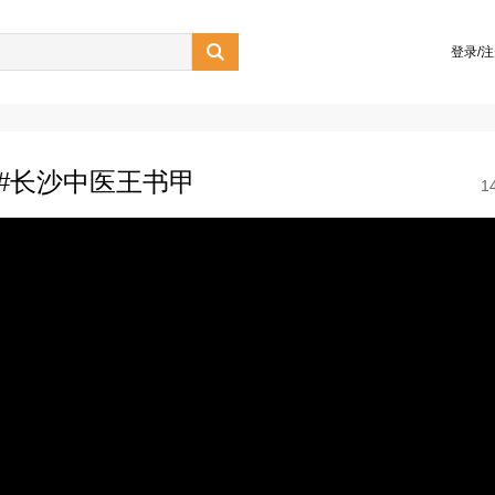

登录/
#长沙中医王书甲
1