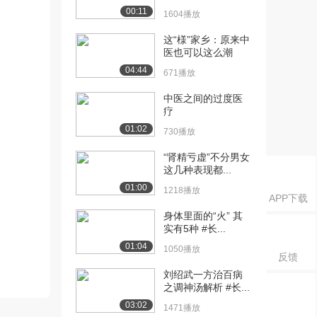
00:11
1604播放
这“様”家乡：原来中
医也可以这么潮
04:44
671播放
中医之间的过度医
疗
01:02
730播放
“肾精亏虚”不分男女
这几种表现都...
01:00
1218播放
APP下载
身体里面的“火” 其
实有5种 #长...
01:04
1050播放
反馈
刘绍武一方治百病
之调神汤解析 #长...
03:02
1471播放