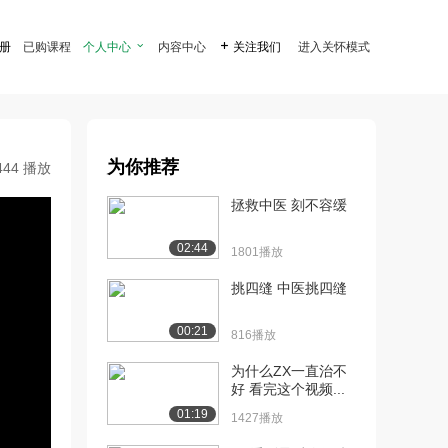
注册
已购课程
个人中心

内容中心

关注我们
进入关怀模式
为你推荐
444 播放
拯救中医 刻不容缓
02:44
1801播放
挑四缝 中医挑四缝
00:21
816播放
为什么ZX一直治不
好 看完这个视频...
01:19
1427播放