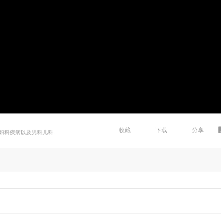
收藏
下载
分享
妇科疾病以及男科儿科.