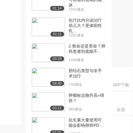
床...
01:14
1501播放
化疗比内分泌治疗
劲儿大？受体阳性
乳...
01:11
1091播放
2.救命还是害命？肺
癌患者到底能不...
03:39
1408播放
胆结石类型与非手
术治疗
04:40
730播放
APP下载
肿瘤标志物升高=得
癌？
03:21
666播放
反馈
抗生素大量使用可
能会影响肺癌PD ...
01:01