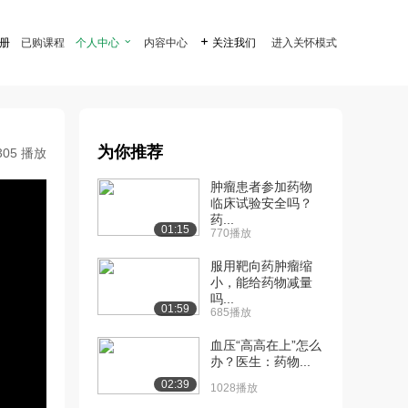
注册
已购课程
个人中心

内容中心

关注我们
进入关怀模式
为你推荐
305 播放
肿瘤患者参加药物
临床试验安全吗？
药...
01:15
770播放
服用靶向药肿瘤缩
小，能给药物减量
吗...
01:59
685播放
血压“高高在上”怎么
办？医生：药物...
02:39
1028播放