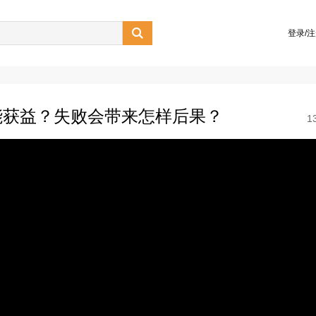

登录/
能获益？失败会带来怎样后果？
1