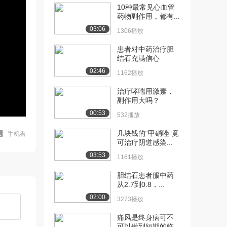
10种最常见心血管
药物副作用，都有...
03:06
1306播放
患者对中药治疗胆
结石充满信心
02:46
1162播放
治疗哮喘用激素，
副作用大吗？
00:53
532播放
几块钱的“甲硝唑”竟
手机看
可治疗阴道感染...
03:53
1161播放
胆结石患者服中药
从2.7到0.8，...
02:00
3273播放
痛风是终身病可不
可以做到短期的临