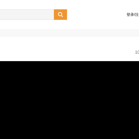

登录/
1