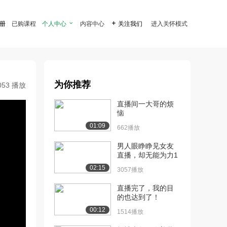
注册
已购课程
个人中心

内容中心

关注我们
进入关怀模式
为你推荐
053 播放
直播间一大哥的烦
恼
01:09
662播放
男人眼睁睁见女友
直播，却无能为力1
02:15
3057播放
直播完了，我的目
的也达到了！
00:12
1514播放