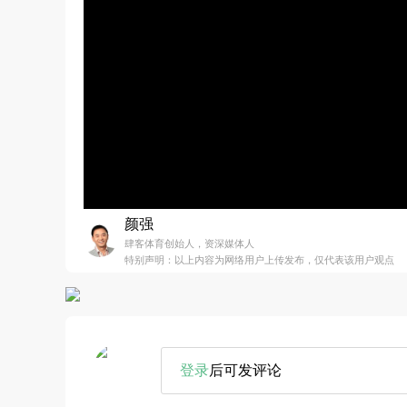
颜强
肆客体育创始人，资深媒体人
特别声明：以上内容为网络用户上传发布，仅代表该用户观点
登录
后可发评论