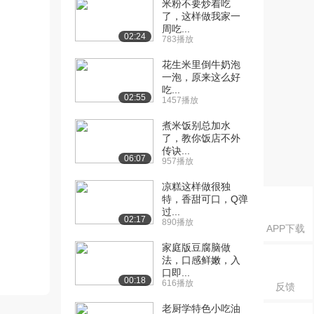
米粉不要炒着吃
了，这样做我家一
周吃...
02:24
783播放
花生米里倒牛奶泡
一泡，原来这么好
吃...
02:55
1457播放
煮米饭别总加水
了，教你饭店不外
传诀...
06:07
957播放
凉糕这样做很独
特，香甜可口，Q弹
过...
02:17
890播放
APP下载
家庭版豆腐脑做
法，口感鲜嫩，入
口即...
00:18
616播放
反馈
老厨学特色小吃油