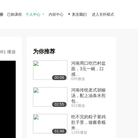
注册
已购课程
个人中心

内容中心

关注我们
进入关怀模式
为你推荐
081 播放
河南周口吃巴村盆
面，3元一碗，口
感...
00:08
695播放
河南传统老式胡椒
汤，配上油条水煎
包...
02:55
932播放
吃不完的粽子塞鸡
肚子里，做酱香糯
米...
01:48
1285播放