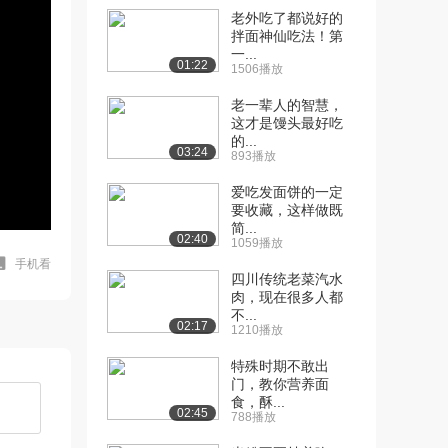
老外吃了都说好的
拌面神仙吃法！第
一...
01:22
1506播放
老一辈人的智慧，
这才是馒头最好吃
的...
03:24
893播放
爱吃发面饼的一定
要收藏，这样做既
简...
02:40
1059播放
手机看
四川传统老菜汽水
肉，现在很多人都
不...
02:17
1210播放
特殊时期不敢出
门，教你营养面
食，酥...
02:45
788播放