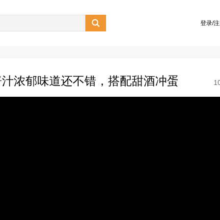

登录/
酱汁浓郁味道还不错，搭配甜酒冲蛋
1