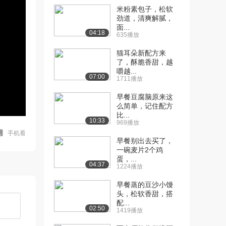
米粉素包子，松软
劲道，清爽解腻，
面...
04:18
635播放
猫耳朵新配方来
了，酥脆香甜，越
嚼越...
07:00
1711播放
早餐豆腐脑原来这
么简单，记住配方
比...
10:33
969播放
手机看
早餐别出去买了，
一碗麦片2个鸡
蛋，...
04:37
1224播放
早餐蒸的豆沙小馒
头，松软香甜，搭
配...
02:50
1419播放