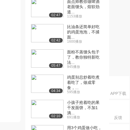
面点师教你做啤酒
老面馒头，煊软劲
道...
02:47
1153播放
比油条还简单好吃
的鸡蛋泡泡，不揉
面...
02:42
1600播放
面粉不蒸馒头包子
了，教你独特新吃
法...
05:47
945播放
鸡蛋别总炒着吃煮
着吃了，做成零
食，...
04:34
595播放
APP下载
小孩子抢着吃的果
干发面饼，不加1
滴...
02:10
691播放
反馈
用3个鸡蛋做小吃，