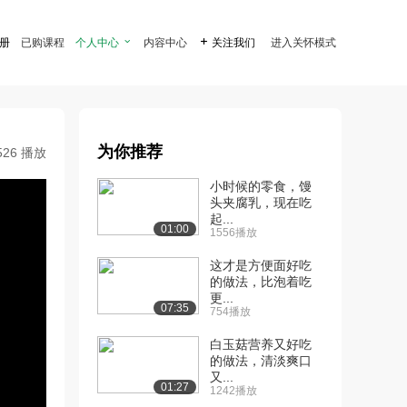
注册
已购课程
个人中心

内容中心

关注我们
进入关怀模式
为你推荐
526 播放
小时候的零食，馒
头夹腐乳，现在吃
起...
01:00
1556播放
这才是方便面好吃
的做法，比泡着吃
更...
07:35
754播放
白玉菇营养又好吃
的做法，清淡爽口
又...
01:27
1242播放