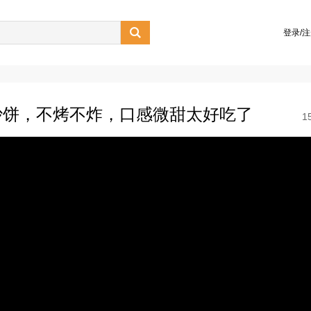

登录/
沙饼，不烤不炸，口感微甜太好吃了
1