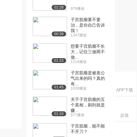
02:28
979播放
子宫肌瘤要不要
治，是你自己告诉
我！
00:39
1347播放
想要子宫肌瘤不长
大，记住三做两不
做...
01:33
1214播放
子宫肌瘤是被老公
气出来的吗？真的
有...
01:45
1028播放
APP下载
关于子宫肌瘤的五
个真相，刷到就是
赚...
01:10
677播放
反馈
子宫肌瘤，能不能
不开刀？