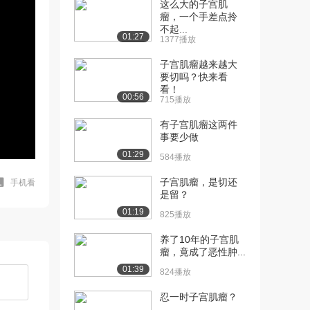
这么大的子宫肌
瘤，一个手差点拎
不起...
01:27
1377播放
子宫肌瘤越来越大
要切吗？快来看
看！
00:56
715播放
有子宫肌瘤这两件
事要少做
01:29
584播放
子宫肌瘤，是切还
手机看
是留？
01:19
825播放
养了10年的子宫肌
瘤，竟成了恶性肿...
01:39
824播放
忍一时子宫肌瘤？