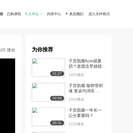
注册
已购课程
个人中心

内容中心

关注我们
进入关怀模式
为你推荐
525 播放
子宫肌瘤5cm就要
切？老观念早就错...
01:27
1445播放
子宫肌瘤 输卵管积
液 复诊均消失 ...
00:58
1450播放
子宫肌瘤一年长一
公分要紧吗？
00:31
1220播放