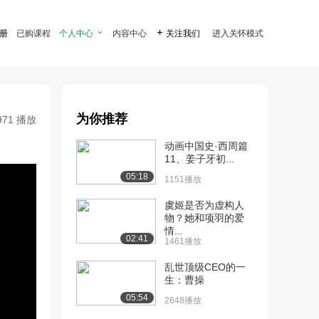
注册
已购课程
个人中心

内容中心

关注我们
进入关怀模式
为你推荐
971 播放
动画中国史·西周篇
11、姜子牙初...
05:18
1151播放
虞姬是否为虚构人
物？她和项羽的爱
情...
02:41
1461播放
乱世顶级CEO的一
生：曹操 ​
05:54
2648播放