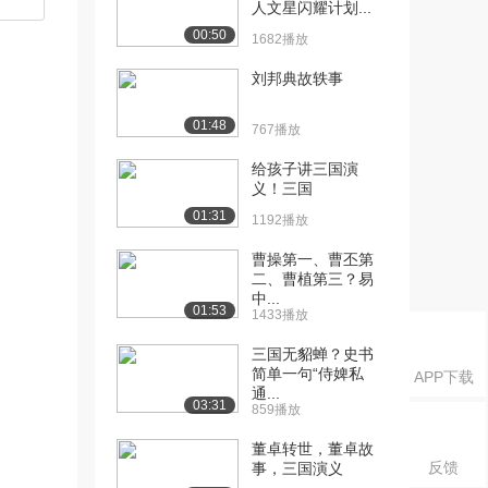
人文星闪耀计划...
00:50
1682播放
刘邦典故轶事
01:48
767播放
给孩子讲三国演
义！三国
01:31
1192播放
曹操第一、曹丕第
二、曹植第三？易
中...
01:53
1433播放
三国无貂蝉？史书
简单一句“侍婢私
APP下载
通...
03:31
859播放
董卓转世，董卓故
反馈
事，三国演义