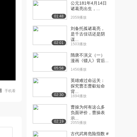
公元181年4月14日
诸葛亮出生，...
01:48
2059播放
刘备托孤诸葛亮，
是千古佳话还是阴
谋...
02:01
1503播放
隋唐不演义（一）
漫画《镖人》背后...
05:58
1456播放
英雄难过命运关：
探究曹丕曹叡短命
手机看
背...
02:30
1694播放
曹操为何有这么多
负面评价，曹操表
示...
02:19
2055播放
古代武将危险指数 #