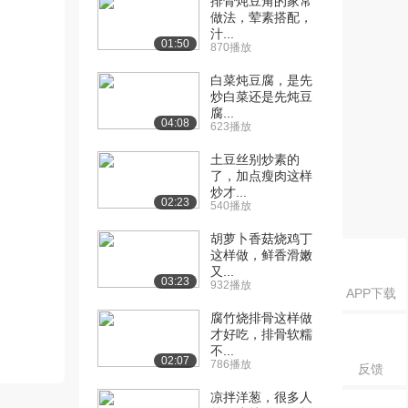
排骨炖豆角的家常
做法，荤素搭配，
汁...
01:50
870播放
白菜炖豆腐，是先
炒白菜还是先炖豆
腐...
04:08
623播放
土豆丝别炒素的
了，加点瘦肉这样
炒才...
02:23
540播放
胡萝卜香菇烧鸡丁
这样做，鲜香滑嫩
又...
03:23
932播放
APP下载
腐竹烧排骨这样做
才好吃，排骨软糯
不...
02:07
786播放
反馈
凉拌洋葱，很多人