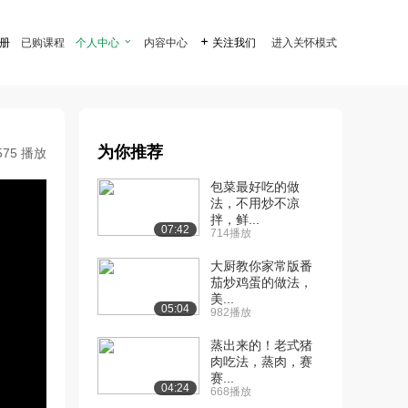
注册
已购课程
个人中心

内容中心

关注我们
进入关怀模式
为你推荐
575 播放
包菜最好吃的做
法，不用炒不凉
拌，鲜...
07:42
714播放
大厨教你家常版番
茄炒鸡蛋的做法，
美...
05:04
982播放
蒸出来的！老式猪
肉吃法，蒸肉，赛
赛...
04:24
668播放