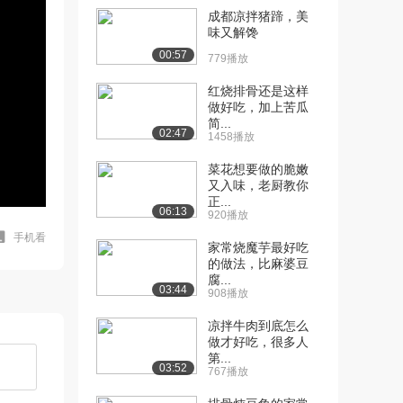
成都凉拌猪蹄，美
味又解馋
00:57
779播放
红烧排骨还是这样
做好吃，加上苦瓜
简...
02:47
1458播放
菜花想要做的脆嫩
又入味，老厨教你
正...
06:13
920播放
手机看
家常烧魔芋最好吃
的做法，比麻婆豆
腐...
03:44
908播放
凉拌牛肉到底怎么
做才好吃，很多人
第...
03:52
767播放