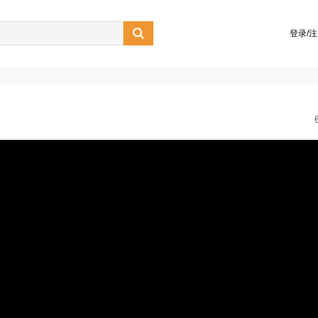

登录/