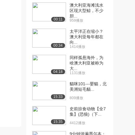
[13] 25_时空大冒险（上）
18:02
澳大利亚海滩浅水
1121播放
区现大型鲸，不少
胆...
00:11
[14] 25_时空大冒险（中）
18:05
959播放
874播放
太平洋正在缩小？
澳大利亚每年都在
[15] 25_时空大冒险（下）
17:57
向...
755播放
00:34
1414播放
[16] 26_世纪探险家（上）
26:16
同样孤悬海外，为
600播放
啥澳大利亚被称为
大...
04:18
[17] 26_世纪探险家（中）
26:16
1131播放
773播放
貓咪101---嬰貓，北
美洲短毛貓...
[18] 26_世纪探险家（下）
26:15
679播放
15:33
809播放
[19] 27_茫茫深海铁达尼
17:04
史前掠食动物【全7
（上）
集】(恐狼)（下...
1010播放
15:35
4412播放
[20] 27_茫茫深海铁达尼
17:12
9分钟游遍墨尔本：