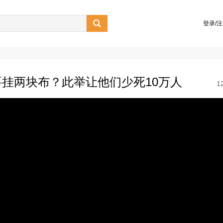

登录/
挂两块布？此举让他们少死10万人
1