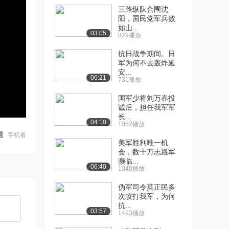
三路纵队合围沈
阳，国民党军兵败
如山...
03:05
829播放
抗日战争期间。日
军为何不去轰炸延
安...
06:21
731播放
国军少将刘万春投
诚后，担任我军军
长...
04:10
1052播放
手机看
美军胜利唯一机
会，数十万志愿军
濒临...
06:40
1040播放
伪军司令莫正民多
次攻打我军，为何
抗...
03:57
1493播放