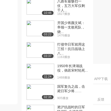
八路军最惨烈一
仗，五万大军仅剩
千人...
10:46
1827播放
开国少将颜文斌：
率领一支敢死队，
烧...
03:22
1476播放
打侵华日军就用这
三招！抗日战场上
八...
03:37
1163播放
1950年长津湖战
役，倘若宋时轮死...
11:24
1468播放
APP下载
国军复仇之战，击
毙日军少将……
02:35
905播放
反馈
淞沪抗战时的日军