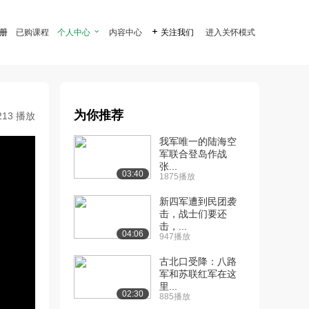
注册
已购课程
个人中心

内容中心

关注我们
进入关怀模式
为你推荐
213 播放
我军唯一的陆海空
军联合登岛作战
张...
03:40
1875播放
新四军遭到民团袭
击，战士们要还
击，...
04:06
947播放
古北口受降：八路
军和苏联红军在这
里...
02:30
885播放