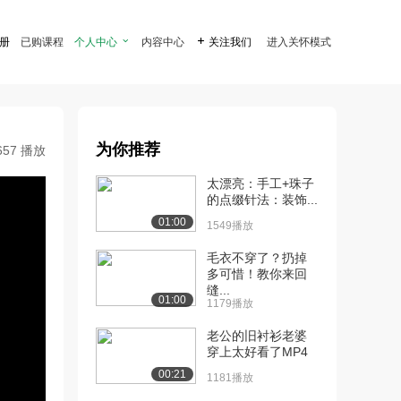
注册
已购课程
个人中心

内容中心

关注我们
进入关怀模式
为你推荐
657 播放
太漂亮：手工+珠子
的点缀针法：装饰...
01:00
1549播放
毛衣不穿了？扔掉
多可惜！教你来回
缝...
01:00
1179播放
老公的旧衬衫老婆
穿上太好看了MP4
00:21
1181播放