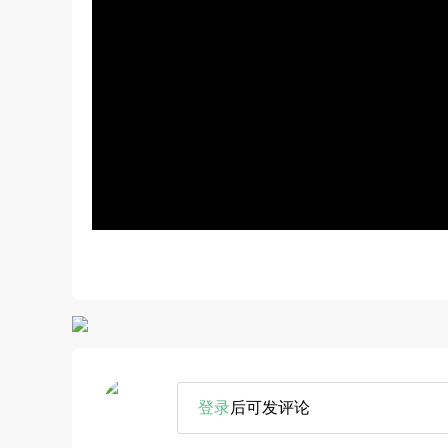
登录
后可发评论