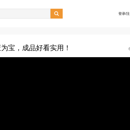

登录/
废为宝，成品好看实用！