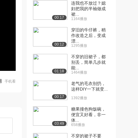
连我也不放过？媳
妇把我的半袖做成
裙...
00:17
1164播放
穿旧的牛仔裤，稍
作改造之后，变成
漂...
00:12
1295播放
不穿的旧裙子，都
别丢，简单几步就
能...
01:18
1464播放
手机看
老气的毛衣别扔，
这样DIY一下就变...
00:17
1392播放
糖果撞色狗饭碗，
便宜又好看，非一
体...
03:49
658播放
不穿的裙子不要