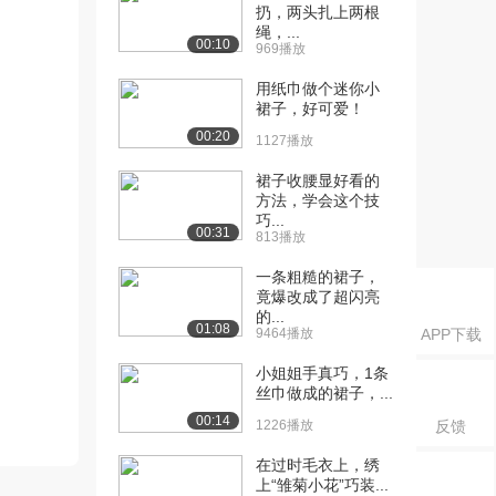
扔，两头扎上两根
绳，...
00:10
969播放
用纸巾做个迷你小
裙子，好可爱！
00:20
1127播放
裙子收腰显好看的
方法，学会这个技
巧...
00:31
813播放
一条粗糙的裙子，
竟爆改成了超闪亮
的...
01:08
9464播放
APP下载
小姐姐手真巧，1条
丝巾做成的裙子，...
00:14
1226播放
反馈
在过时毛衣上，绣
上“雏菊小花”巧装...