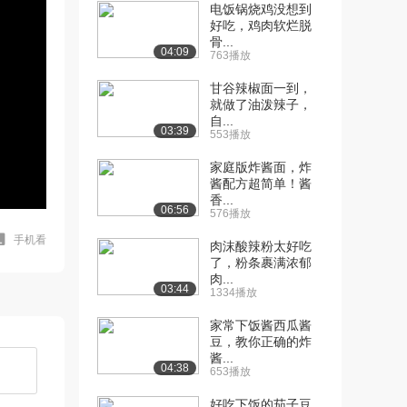
电饭锅烧鸡没想到
好吃，鸡肉软烂脱
骨...
04:09
763播放
甘谷辣椒面一到，
就做了油泼辣子，
自...
03:39
553播放
家庭版炸酱面，炸
酱配方超简单！酱
香...
06:56
576播放
手机看
肉沫酸辣粉太好吃
了，粉条裹满浓郁
肉...
03:44
1334播放
家常下饭酱西瓜酱
豆，教你正确的炸
酱...
04:38
653播放
好吃下饭的茄子豆