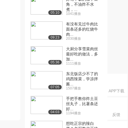
角，不油炸不水
煮，...
05:10
1041播放
有没有见过牛肉比
面条还多的红烧牛
肉...
09:23
2030播放
大厨分享雪菜肉丝
最好吃的做法，多
加...
05:36
1111播放
东北饭店少不了的
鸡西辣菜，学凉拌
酱...
07:05
1507播放
APP下载
手把手教你炸土豆
丝丸子，比薯条还
好...
04:03
1194播放
反馈
想吃正宗的辣白