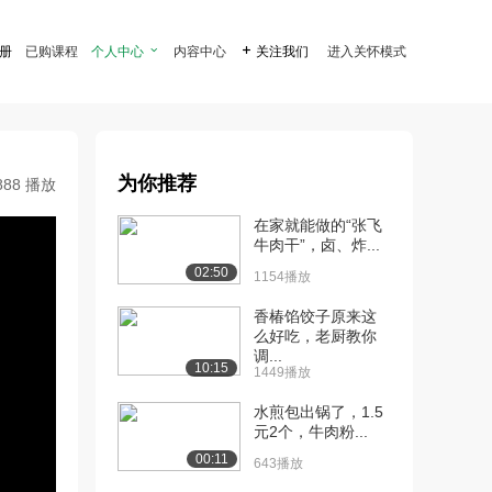
注册
已购课程
个人中心

内容中心

关注我们
进入关怀模式
为你推荐
888 播放
在家就能做的“张飞
牛肉干”，卤、炸...
02:50
1154播放
香椿馅饺子原来这
么好吃，老厨教你
调...
10:15
1449播放
水煎包出锅了，1.5
元2个，牛肉粉...
00:11
643播放