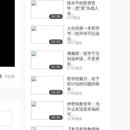
段永平的投资哲
学：把“退”当成人
生...
04:36
647播放
人生的第一本哲学
书《也许你可以这
么...
02:15
5867播放
傅佩荣：哲学千万
别这样读，不是害
自...
01:35
5721播放
手机看
哲学的魅力，在于
所讨论的问题的根
本...
02:35
1709播放
伊壁鸠鲁哲学：为
什么友谊是幸福的
可...
05:30
1236播放
【复旦哲学教授徐