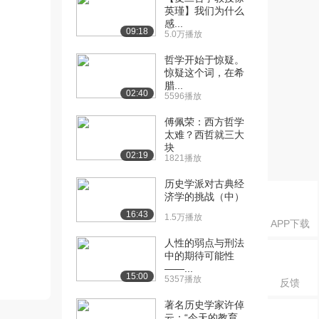
英瑾】我们为什么
感...
09:18
5.0万播放
哲学开始于惊疑。
惊疑这个词，在希
腊...
02:40
5596播放
傅佩荣：西方哲学
太难？西哲就三大
块
02:19
1821播放
历史学派对古典经
济学的挑战（中）
16:43
1.5万播放
APP下载
人性的弱点与刑法
中的期待可能性
——...
15:00
5357播放
反馈
著名历史学家许倬
云：“今天的教育