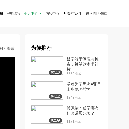
注册
已购课程
个人中心

内容中心

关注我们
进入关怀模式
为你推荐
947 播放
哲学始于闲暇与惊
奇，希望这本书让
哲...
03:10
3886播放
活着为了思考#亚里
士多德 #哲学 ...
04:12
1343播放
傅佩荣：哲学哪有
什么诺贝尔奖？
02:09
1171播放