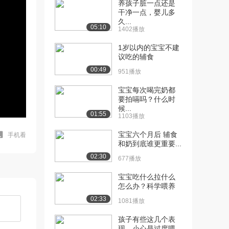
养孩子脏一点还是
干净一点，婴儿多
久...
05:10
1402播放
1岁以内的宝宝不建
议吃的辅食
00:49
951播放
宝宝每次喝完奶都
要拍嗝吗？什么时
候...
01:55
1103播放
宝宝六个月后 辅食
手机看
和奶到底谁更重要...
02:30
677播放
宝宝吃什么拉什么
怎么办？科学喂养
02:33
1081播放
孩子有些这几个表
现，小心是过度喂