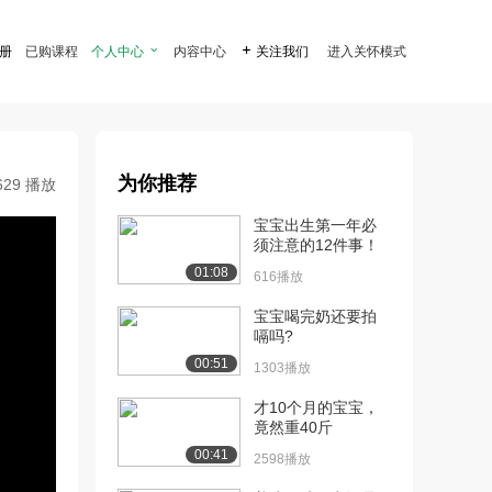
注册
已购课程
个人中心

内容中心

关注我们
进入关怀模式
为你推荐
629 播放
宝宝出生第一年必
须注意的12件事！
01:08
616播放
宝宝喝完奶还要拍
嗝吗?
00:51
1303播放
才10个月的宝宝，
竟然重40斤
00:41
2598播放