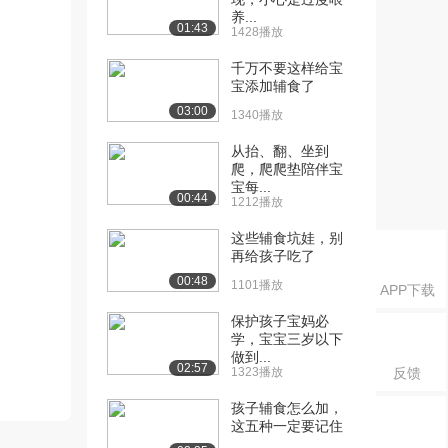
养...
01:43
1428播放
千万不要这样给宝
宝添加辅食了
03:00
1340播放
从抬、翻、坐到
爬，爬爬垫陪伴宝
宝每...
00:44
1212播放
这些辅食坑娃，别
再给孩子吃了
00:48
1101播放
APP下载
保护孩子宝妈必
学，宝宝三岁以下
做到...
02:57
1323播放
反馈
孩子辅食怎么加，
这五种一定要记住