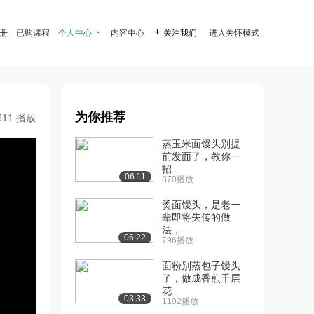
注册
已购课程
个人中心

内容中心

关注我们
进入关怀模式
为你推荐
611 播放
蒸玉米面馒头别提
前发面了，教你一
招...
06:11
870播放
烫面馒头，是老一
辈即将失传的做
法，...
06:22
796播放
面粉别蒸包子馒头
了，做成香煎千层
花...
03:33
1102播放