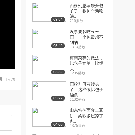
面粉别总蒸馒头包
子了，教你个新吃
法...
03:54
716播放
没事要多吃玉米
面，一个你最想不
到的...
05:49
1313播放
河南菜莽的做法，
比包子简单，比馒
头...
03:32
1235播放
手机看
面粉别再蒸馒头
了，这样做比包子
油条...
05:22
1132播放
山东特色面食土豆
饼，柔软多层凉了
也...
04:05
1375播放