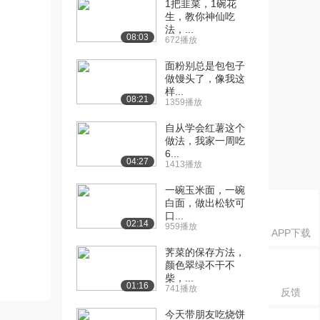
1把韭菜，1碗花
生，教你神仙吃
法，...
08:03
672播放
面粉别总是包包子
做馒头了，像我这
样...
08:21
1359播放
自从学会红薯这个
做法，我家一周吃
6...
04:27
1413播放
一碗玉米面，一碗
白面，做出松软可
口...
02:14
959播放
APP下载
荠菜的保存方法，
颜色翠绿不干不
柴，...
01:16
741播放
反馈
今天带朋友吃烧饼