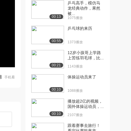
乒乓高手，模仿马
龙经典动作，果然
被...
00:13
1075播放
乒乓球的来历
00:55
1373播放
12岁小孩哥上学路
上苦练羽毛球，比...
00:21
1143播放
体操运动员来了
手机看
00:10
1088播放
播放超2亿的视频，
国外体操运动员，...
00:10
2107播放
跟着赛事去旅行！
看完比赛吃夜市