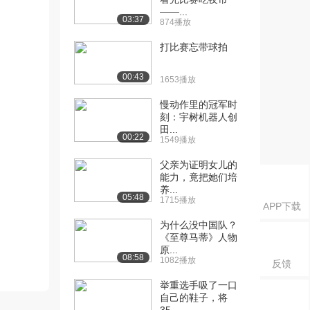
——...
03:37
874播放
打比赛忘带球拍
00:43
1653播放
慢动作里的冠军时
刻：宇树机器人创
田...
00:22
1549播放
父亲为证明女儿的
能力，竟把她们培
养...
05:48
1715播放
APP下载
为什么没中国队？
《至尊马蒂》人物
原...
08:58
1082播放
反馈
举重选手吸了一口
自己的鞋子，将