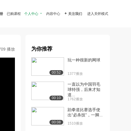
注册
已购课程
个人中心

内容中心

关注我们
进入关怀模式
为你推荐
709 播放
玩一种很新的网球
00:52
1377播放
一直以为中国羽毛
球特强，后来才知
道...
00:10
1762播放
跆拳道比赛选手使
出“必杀技”，一脚...
00:08
1510播放