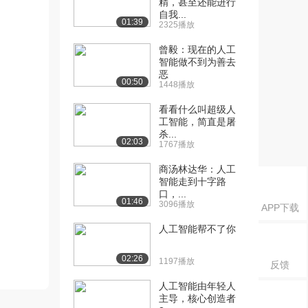
精，甚至还能进行
自我...
01:39
2325播放
曾毅：现在的人工
智能做不到为善去
恶
00:50
1448播放
看看什么叫超级人
工智能，简直是屠
杀...
02:03
1767播放
商汤林达华：人工
智能走到十字路
口，...
01:46
3096播放
APP下载
人工智能帮不了你
02:26
1197播放
反馈
人工智能由年轻人
主导，核心创造者