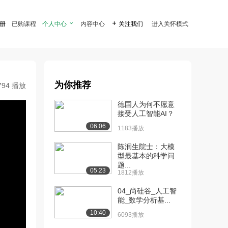
注册
已购课程
个人中心

内容中心

关注我们
进入关怀模式
为你推荐
794 播放
德国人为何不愿意
接受人工智能AI？
06:06
1183播放
陈润生院士：大模
型最基本的科学问
题...
05:23
1812播放
04_尚硅谷_人工智
能_数学分析基...
10:40
6093播放