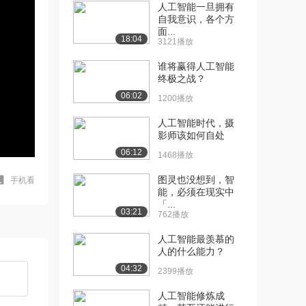
人工智能一旦拥有
自我意识，各个方
面...
18:04
3121播放
谁将赢得人工智能
终极之战？
06:02
1200播放
人工智能时代，摄
影师该如何自处
06:12
1468播放
图灵也没想到，智
手机看
能，必须在现实中
「...
03:21
762播放
人工智能最羡慕的
人的什么能力？
04:32
2399播放
人工智能修炼成