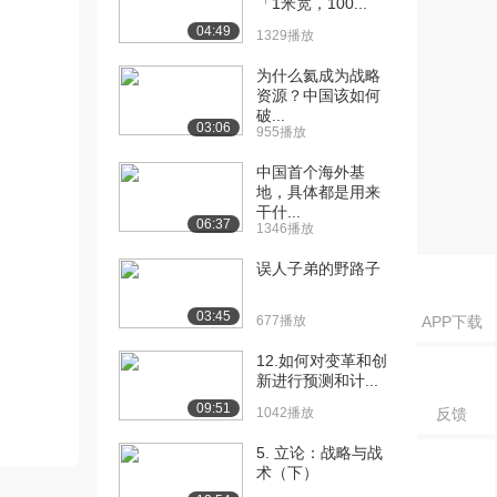
「1米宽，100...
04:49
1329播放
为什么氦成为战略
资源？中国该如何
破...
03:06
955播放
中国首个海外基
地，具体都是用来
干什...
06:37
1346播放
误人子弟的野路子
03:45
677播放
APP下载
12.如何对变革和创
新进行预测和计...
09:51
1042播放
反馈
5. 立论：战略与战
术（下）