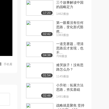
三个故事解读中国
的战略定力
17:20
1462播放
第一眼看没有任何
思路，变化形式豁
然...
02:42
1383播放
一道竞赛题，理清
思路后才发现，也
不...
04:38
709播放
手机看
难哭孩子！没有思
路怎么办？
01:54
1145播放
小升初：拓展方法
思路，夯实基础
02:48
1491播放
战略就是聚焦 坚持