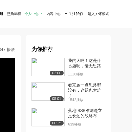
注册
已购课程
个人中心

内容中心

关注我们
进入关怀模式
为你推荐
347 播放
我的天啊！这是什
么题呢，毫无思路
02:00
1118播放
看完题一点思路都
没有，这题也太难
了...
05:01
1542播放
落地ISSB准则是立
足长远的战略布...
00:15
639播放