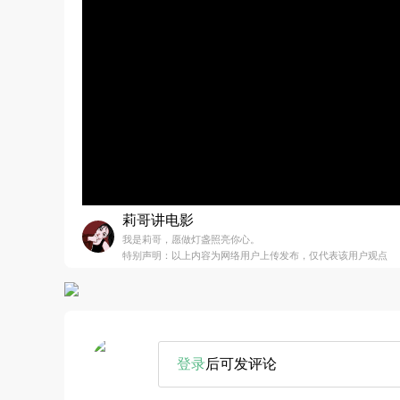
莉哥讲电影
我是莉哥，愿做灯盏照亮你心。
特别声明：以上内容为网络用户上传发布，仅代表该用户观点
登录
后可发评论