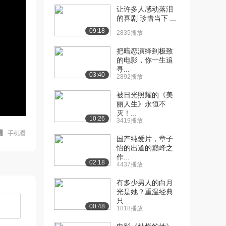
让许多人感动落泪
的喜剧 珍惜当下 ...
09:18
2835播放
把暗恋演绎到极致
的电影，你一生追
寻...
03:40
2892播放
被日光照耀的《美
丽人生》永恒不
灭！...
10:26
3419播放
手机看
国产纯爱片，章子
怡的出道的巅峰之
作...
02:18
4437播放
有多少男人的白月
光是她？重温经典
只...
00:48
1818播放