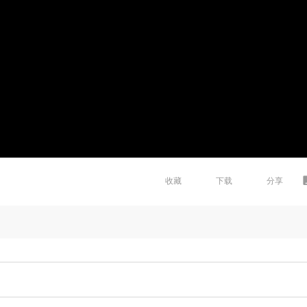
收藏
下载
分享