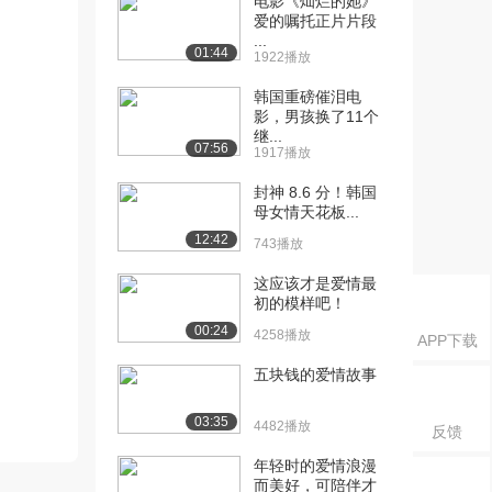
电影《灿烂的她》
爱的嘱托正片片段
...
01:44
1922播放
韩国重磅催泪电
影，男孩换了11个
继...
07:56
1917播放
封神 8.6 分！韩国
母女情天花板...
12:42
743播放
这应该才是爱情最
初的模样吧！
00:24
4258播放
APP下载
五块钱的爱情故事
03:35
4482播放
反馈
年轻时的爱情浪漫
而美好，可陪伴才