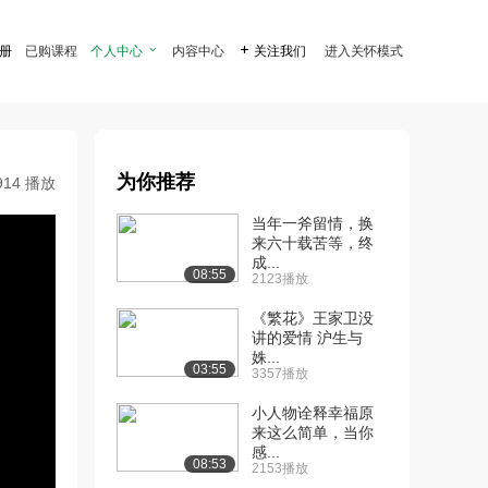
注册
已购课程
个人中心

内容中心

关注我们
进入关怀模式
为你推荐
914 播放
当年一斧留情，换
来六十载苦等，终
成...
08:55
2123播放
《繁花》王家卫没
讲的爱情 沪生与
姝...
03:55
3357播放
小人物诠释幸福原
来这么简单，当你
感...
08:53
2153播放