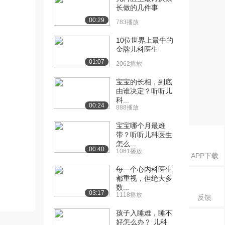
长做的几件事
00:29
783播放
10位世界上最牛的
金牌儿科医生
01:07
2062播放
宝宝的长相，到底
由谁决定？听听儿
科...
00:24
888播放
宝宝哪个月最难
带？听听儿科医生
怎么...
00:40
1061播放
APP下载
每一个心内科医生
都重视，但绝大多
数...
03:17
1118播放
反馈
孩子入睡难，睡不
好怎么办？ 儿科