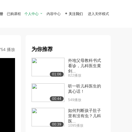
注册
已购课程
个人中心

内容中心

关注我们
进入关怀模式
为你推荐
754 播放
外地父母教科书式
看诊，儿科医生黄
剑...
01:06
822播放
听一听儿科医生的
真心话！
00:44
549播放
如何判断孩子肚子
里有没有虫？儿科
医...
00:39
1095播放