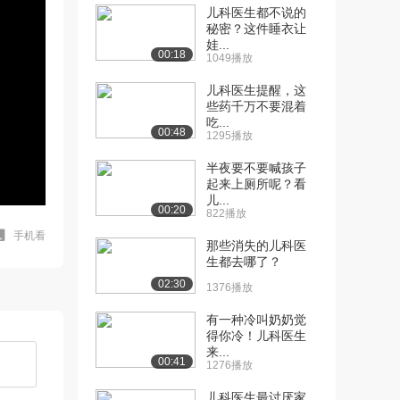
儿科医生都不说的
秘密？这件睡衣让
娃...
00:18
1049播放
儿科医生提醒，这
些药千万不要混着
吃...
00:48
1295播放
半夜要不要喊孩子
起来上厕所呢？看
儿...
00:20
822播放
手机看
那些消失的儿科医
生都去哪了？
02:30
1376播放
有一种冷叫奶奶觉
得你冷！儿科医生
来...
00:41
1276播放
儿科医生最讨厌家