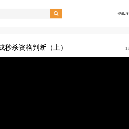

登录/
s完成秒杀资格判断（上）
1