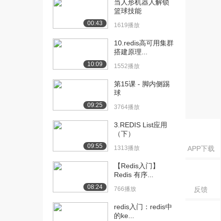
当人形机器人解锁
Li...
篮球技能
1681播放
00:43
1619播放
[16] 基础篇-13.Redis命令-
05:10
Se...
10.redis高可用集群
搭建原理...
1357播放
10:09
1552播放
[17] 基础篇-13.Redis命令-
05:15
Se...
第15课 - 脚内侧踢
1871播放
球
09:25
3764播放
[18] 基础篇-14.Redis命令-
08:18
So...
3.REDIS List应用
1409播放
（下）
09:55
1313播放
APP下载
[19] 基础篇-14.Redis命令-
08:25
So...
【Redis入门】
1768播放
Redis 有序...
08:24
766播放
反馈
[20] 基础篇-15-Redis的
06:45
Java...
redis入门：redis中
952播放
的ke...