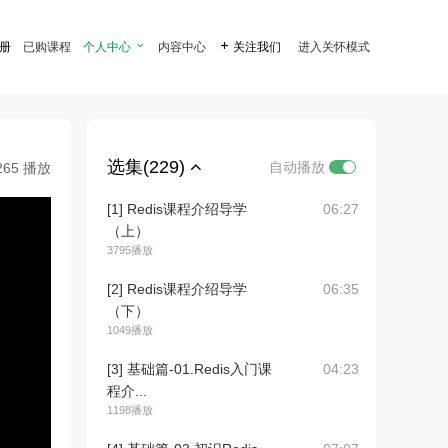
注册
已购课程
个人中心

内容中心

关注我们
进入关怀模式
选集(229)
自动播放
265 播放
[1] Redis课程介绍导学
06:27
（上）
3795播放
[2] Redis课程介绍导学
06:35
（下）
1049播放
[3] 基础篇-01.Redis入门课
04:23
程介...
1198播放