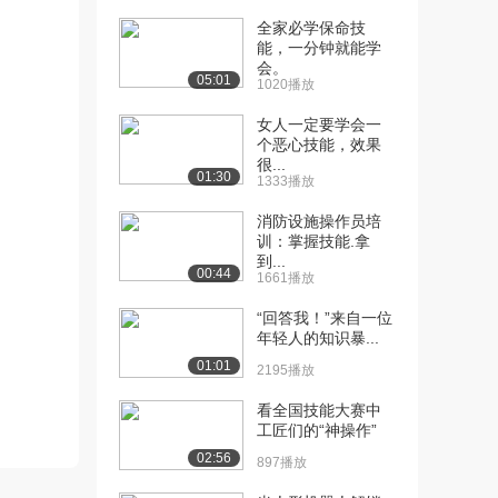
全家必学保命技
[10] 基础篇-08.Redis命令-
05:57
能，一分钟就能学
通用...
会。
05:01
1694播放
1020播放
女人一定要学会一
[11] 基础篇-10.Redis命令-
07:48
个恶心技能，效果
Ke...
很...
1343播放
01:30
1333播放
[12] 基础篇-11.Redis命令-
06:08
消防设施操作员培
Ha...
训：掌握技能.拿
到...
1080播放
00:44
1661播放
[13] 基础篇-11.Redis命令-
06:10
“回答我！”来自一位
Ha...
年轻人的知识暴...
1597播放
01:01
2195播放
[14] 基础篇-12.Redis命令-
07:19
看全国技能大赛中
Li...
工匠们的“神操作”
1477播放
02:56
897播放
[15] 基础篇-12.Redis命令-
07:23