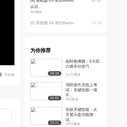
[4] 基础篇-03.初识Redis-
07:07
认识...
892播放
[5] 基础篇-04.初识Redis-
08:33
安装...
1331播放
[6] 基础篇-04.初识Redis-
08:33
为你推荐
安装...
1693播放
临时抱佛脚：5大四
六级夺分技巧
[7] 基础篇-05.初识Redis-
04:38
09:28
Re...
5.0万播放
手机看
1338播放
消防操作员线上考
试：关键技能一项
[8] 基础篇-06.初识Redis-
04:20
不...
Re...
00:55
940播放
1286播放
实操关键技能：火
[9] 基础篇-08.Redis命令-
05:52
灾显示盘功能测
试....
通用...
02:21
1559播放
1817播放