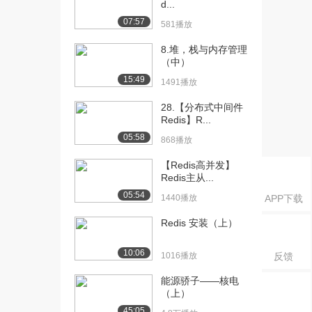
d...
Li...
1681播放
07:57
581播放
[16] 基础篇-13.Redis命令-
05:10
8.堆，栈与内存管理
Se...
（中）
1357播放
15:49
1491播放
[17] 基础篇-13.Redis命令-
05:15
28.【分布式中间件
Se...
Redis】R...
1871播放
05:58
868播放
[18] 基础篇-14.Redis命令-
08:18
【Redis高并发】
So...
Redis主从...
1409播放
05:54
1440播放
APP下载
[19] 基础篇-14.Redis命令-
08:25
Redis 安装（上）
So...
1768播放
10:06
1016播放
反馈
[20] 基础篇-15-Redis的
06:45
能源骄子——核电
Java...
（上）
952播放
45:05