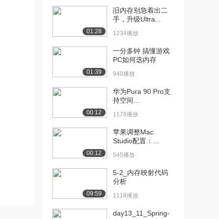
旧内存别急着出二
[10] 基础篇-08.Redis命令-
05:57
手，升级Ultra...
通用...
01:28
1234播放
1694播放
一分多钟 搞懂游戏
[11] 基础篇-10.Redis命令-
07:48
PC如何选内存
Ke...
01:39
940播放
1343播放
华为Pura 90 Pro支
[12] 基础篇-11.Redis命令-
06:08
持空间...
Ha...
00:12
1178播放
1080播放
苹果调整Mac
[13] 基础篇-11.Redis命令-
06:10
Studio配置：...
Ha...
00:12
1597播放
545播放
[14] 基础篇-12.Redis命令-
5-2_内存映射代码
07:19
分析
Li...
1477播放
09:59
1118播放
[15] 基础篇-12.Redis命令-
07:23
day13_11_Spring-