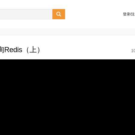

登录/
Redis（上）
1