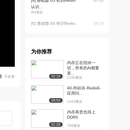
[4] 基础篇-03.初识Redis-
07:07
认识...
892播放
[5] 基础篇-04.初识Redis-
08:33
安装...
1331播放
[6] 基础篇-04.初识Redis-
08:33
为你推荐
安装...
1693播放
内存正在毁掉一
切，所有的AI都要
[7] 基础篇-05.初识Redis-
04:38
算...
Re...
02:10
手机看
1106播放
1338播放
40-尚硅谷-Redis6-
[8] 基础篇-06.初识Redis-
应用问...
04:20
Re...
09:50
1443播放
1286播放
内存再贵也得上
[9] 基础篇-08.Redis命令-
05:52
DDR5
通用...
01:26
768播放
1817播放