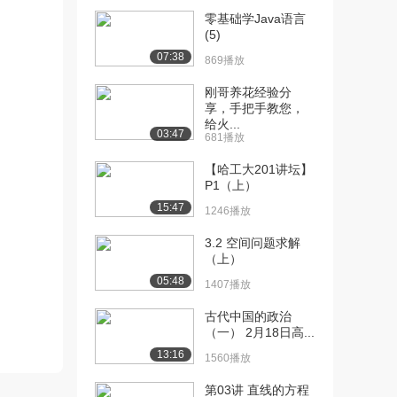
零基础学Java语言
[10] 6-教学录像-基本的集
15:35
(5)
合恒等式（中...
07:38
869播放
1648播放
刚哥养花经验分
[11] 6-教学录像-基本的集
15:32
享，手把手教您，
合恒等式（下...
给火...
03:47
1237播放
681播放
【哈工大201讲坛】
[12] 7-教学录像-有序对与
16:44
P1（上）
卡氏积（上）
15:47
1226播放
1246播放
[13] 7-教学录像-有序对与
16:52
3.2 空间问题求解
（上）
卡氏积（中）
1030播放
05:48
1407播放
[14] 7-教学录像-有序对与
16:36
古代中国的政治
卡氏积（下）
（一） 2月18日高...
1318播放
13:16
1560播放
[15] 8-教学录像-二元关系
15:47
第03讲 直线的方程