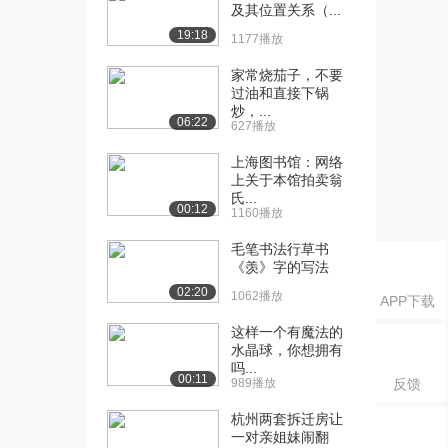
（上）
及其位置关系（...
1166播放
19:18
1177播放
[16] 8-教学录像-二元关系
15:54
家常烧茄子，不要
（中）
过油和直接下锅
1710播放
炒，...
06:22
627播放
[17] 8-教学录像-二元关系
15:41
上海图书馆：网络
（下）
上关于本馆拍卖翁
1006播放
氏...
00:12
1160播放
[18] 9-教学录像-关系的表
15:42
示和关系的性...
毛笔书法行草书
《羡》字的写法
1587播放
02:20
1062播放
APP下载
[19] 9-教学录像-关系的表
15:45
示和关系的性...
这样一个有魔法的
843播放
水晶球，你想拥有
吗...
00:11
989播放
反馈
[20] 9-教学录像-关系的表
15:41
示和关系的性...
杭州两套拆迁房让
990播放
一对亲姐妹闹翻