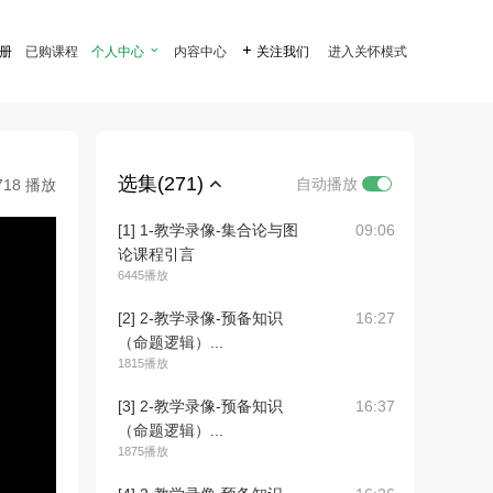
注册
已购课程
个人中心

内容中心

关注我们
进入关怀模式
选集(271)
自动播放
718 播放
[1] 1-教学录像-集合论与图
09:06
论课程引言
6445播放
[2] 2-教学录像-预备知识
16:27
（命题逻辑）...
1815播放
[3] 2-教学录像-预备知识
16:37
（命题逻辑）...
1875播放