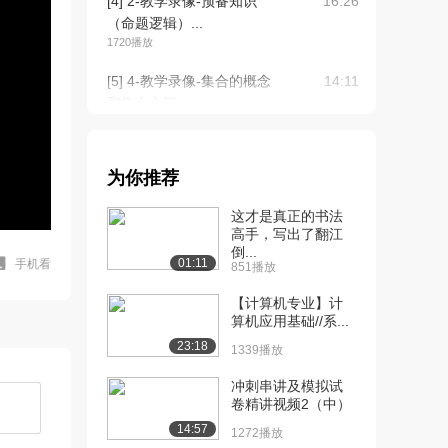
[4] 2-教学录像-预备知识
16:26
（命题逻辑）...
1720播放
[5] 4-教学录像-集合的概念
14:11
和集合之间...
6145播放
[6] 4-教学录像-集合的概念
14:07
为你推荐
和集合之间...
1770播放
这才是真正的书法
高手，写出了翻江
[7] 5-教学录像-集合的运算
13:13
倒...
（上）
01:11
手机看
851播放
940播放
【计算机专业】计
[8] 5-教学录像-集合的运算
算机应用基础//系...
13:10
（下）
23:18
1339播放
1519播放
冲刺串讲及模拟试
[9] 6-教学录像-基本的集合
15:32
卷精讲视频2（中）
恒等式（上...
14:57
1272播放
1378播放