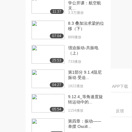
率与瞬时速...
学公开课：航空航
9076播放
天...
11:37
3.3万播放
[16] 【预科】2.3. 平均速
07:24
8.3 叠加法求梁的位
率与瞬时速...
移（下）
6923播放
07:04
889播放
[17] 【预科】2.4. 计算题
06:28
强迫振动-共振电
（上）
（上）
8503播放
25:53
733播放
[18] 【预科】2.4. 计算题
06:30
第1部分 9.1.4阻尼
（下）
振动 受迫...
6059播放
04:27
1822播放
APP下载
[19] 【预科】2.5. 速度变
13:05
化量与加速...
9.12.4_等角速度旋
转运动中的...
8771播放
05:54
1154播放
反馈
[20] 【预科】2.5. 速度变
13:09
化量与加速...
第四章：振动——
6584播放
单摆 Oscill...