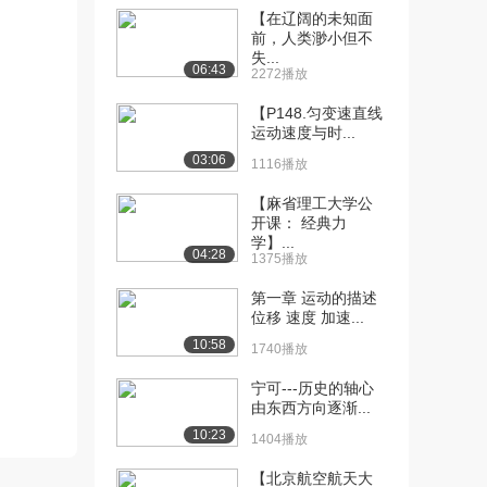
【在辽阔的未知面
[10] 【预科】1.6 矢量与标
06:56
前，人类渺小但不
失...
量 mp4...
06:43
2272播放
1.1万播放
【P148.匀变速直线
[11] 【预科】1.6 矢量与标
06:52
运动速度与时...
量 mp4...
03:06
1116播放
8889播放
【麻省理工大学公
[12] 【预科】2.1.速度与速
09:46
开课： 经典力
率
学】...
04:28
1.1万播放
1375播放
[13] 【预科】2.2. 平均速
08:14
第一章 运动的描述
位移 速度 加速...
度与平均速...
1.1万播放
10:58
1740播放
[14] 【预科】2.2. 平均速
08:19
宁可---历史的轴心
度与平均速...
由东西方向逐渐...
8562播放
10:23
1404播放
[15] 【预科】2.3. 平均速
07:17
【北京航空航天大