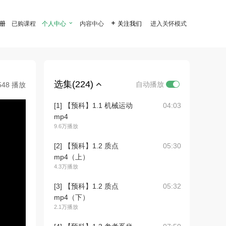
注册
已购课程
个人中心

内容中心

关注我们
进入关怀模式
选集(224)
自动播放
548 播放
[1] 【预科】1.1 机械运动
04:03
mp4
9.6万播放
[2] 【预科】1.2 质点
05:30
mp4（上）
4.3万播放
[3] 【预科】1.2 质点
05:32
mp4（下）
2.1万播放