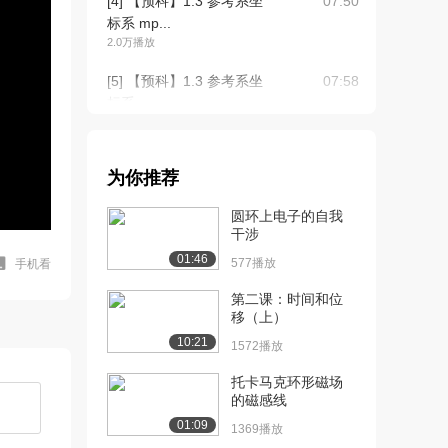
[4] 【预科】1.3 参考系坐
07:50
标系 mp...
2.0万播放
[5] 【预科】1.3 参考系坐
07:58
标系 mp...
1.6万播放
[6] 【预科】1.4 时间与时
05:08
为你推荐
刻 mp4...
1.6万播放
圆环上电子的自我
干涉
[7] 【预科】1.4 时间与时
05:07
01:46
刻 mp4...
577播放
手机看
1.1万播放
第二课：时间和位
移（上）
[8] 【预科】1.5 位移与路
08:38
10:21
程 mp4...
1572播放
1.4万播放
托卡马克环形磁场
的磁感线
[9] 【预科】1.5 位移与路
08:34
程 mp4...
01:09
1369播放
1.1万播放