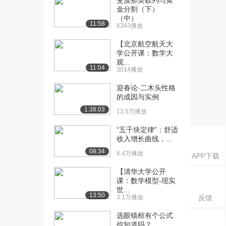
斐波那契数列与黄
础A）（上...
金分割（下）
2.3万播放
（中）
11:58
6343播放
[16] 2.1 函数及其表示(基
07:57
础A）（下...
【北京航空航天大
学公开课：数学大
1.7万播放
观...
11:04
3014播放
[17] 2.1（上）函数及其表
10:57
示 (提高篇...
迎春论·二木头性格
1.9万播放
的成因与实例
1:38:03
13.5万播放
[18] 2.1（上）函数及其表
11:04
示 (提高篇...
“五千块定律”：舒适
1.4万播放
收入增长曲线，...
08:34
[19] 2.1（下）函数及其表
6.4万播放
09:24
APP下载
示(提高篇B...
【清华大学公开
1.1万播放
课：数学模型-现实
世...
[20] 2.1（下）函数及其表
09:23
13:50
3.1万播放
反馈
示(提高篇B...
选眼镜框有个公式
9708播放
你知道吗？