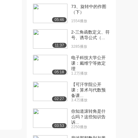
73、旋转中的作图
[10] 1.2命题及其关系、充
08:34
（下）
分条件与必要...
05:46
1554播放
7277播放
2-三角函数定义、符
[11] 1.3 逻辑联结词、全称
06:45
号、诱导公式（...
量词与存在...
11:37
3285播放
1.0万播放
电子科技大学公开
[12] 1.3 逻辑联结词、全称
06:50
课：戴维宁等效定
量词与存在...
理
05:18
9457播放
1.2万播放
[13] 1.3逻辑联结词、全称
07:59
【可汗学院公开
课：算术与代数预
量词与存在量...
备课...
1.0万播放
02:27
3.4万播放
[14] 1.3逻辑联结词、全称
07:57
你知道滚转角是什
量词与存在量...
么吗？这些知识告
8661播放
诉...
03:53
2250播放
[15] 2.1 函数及其表示(基
07:56