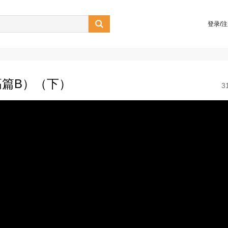

登录/
高篇B）（下）
3