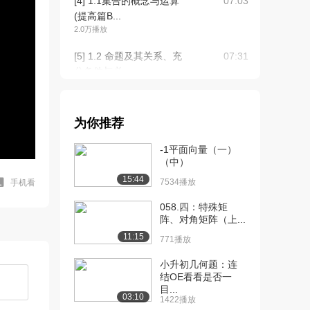
[4] 1.1集合的概念与运算
07:03
(提高篇B...
2.0万播放
[5] 1.2 命题及其关系、充
07:31
分条件与必...
2.1万播放
[6] 1.2 命题及其关系、充
07:33
为你推荐
分条件与必...
1.4万播放
-1平面向量（一）
（中）
[7] 1.2命题及其关系、充
08:26
15:44
分条件与必要...
7534播放
手机看
1.2万播放
058.四：特殊矩
阵、对角矩阵（上...
[8] 1.2命题及其关系、充
08:34
11:15
分条件与必要...
771播放
1.1万播放
小升初几何题：连
结OE看看是否一
[9] 1.2命题及其关系、充
08:26
目...
分条件与必要...
03:10
1422播放
8658播放