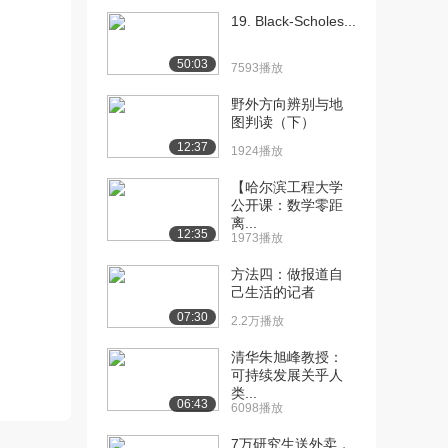
19. Black-Scholes...
[10] 1.2命题及其关系、充
08:34
分条件与必要...
50:03
7593播放
7277播放
野外方向辨别与地
[11] 1.3 逻辑联结词、全称
06:45
图判读（下）
量词与存在...
12:37
1924播放
1.0万播放
【哈尔滨工程大学
[12] 1.3 逻辑联结词、全称
06:50
公开课：数学零距
量词与存在...
离...
12:35
9457播放
1973播放
[13] 1.3逻辑联结词、全称
07:59
方法四：做报道自
己生活的记者
量词与存在量...
1.0万播放
07:30
2.2万播放
[14] 1.3逻辑联结词、全称
07:57
清华朱旭峰教授：
量词与存在量...
可持续发展关乎人
类...
8661播放
06:43
6098播放
[15] 2.1 函数及其表示(基
07:56
7万研究生送外卖，