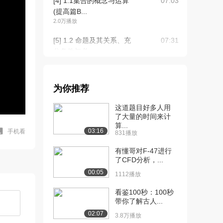
[4] 1.1集合的概念与运算
07:03
(提高篇B...
2.0万播放
[5] 1.2 命题及其关系、充
07:31
分条件与必...
2.1万播放
[6] 1.2 命题及其关系、充
07:33
为你推荐
分条件与必...
1.4万播放
这道题目好多人用
了大量的时间来计
[7] 1.2命题及其关系、充
08:26
算...
分条件与必要...
03:16
手机看
831播放
1.2万播放
有懂哥对F-47进行
[8] 1.2命题及其关系、充
了CFD分析，...
08:34
分条件与必要...
00:05
1112播放
1.1万播放
看鉴100秒：100秒
[9] 1.2命题及其关系、充
08:26
带你了解古人...
分条件与必要...
02:07
3.8万播放
8658播放