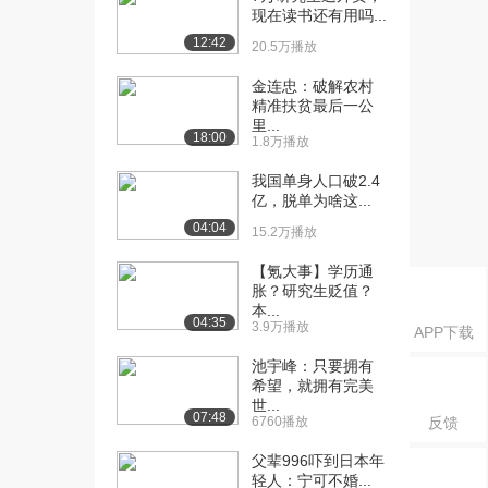
础A）（上...
现在读书还有用吗...
2.3万播放
12:42
20.5万播放
[16] 2.1 函数及其表示(基
07:57
金连忠：破解农村
础A）（下...
精准扶贫最后一公
1.7万播放
里...
18:00
1.8万播放
[17] 2.1（上）函数及其表
10:57
我国单身人口破2.4
示 (提高篇...
亿，脱单为啥这...
1.9万播放
04:04
15.2万播放
[18] 2.1（上）函数及其表
11:04
示 (提高篇...
【氪大事】学历通
胀？研究生贬值？
1.4万播放
本...
04:35
3.9万播放
[19] 2.1（下）函数及其表
09:24
APP下载
示(提高篇B...
池宇峰：只要拥有
1.1万播放
希望，就拥有完美
世...
07:48
[20] 2.1（下）函数及其表
09:23
6760播放
反馈
示(提高篇B...
父辈996吓到日本年
9708播放
轻人：宁可不婚...