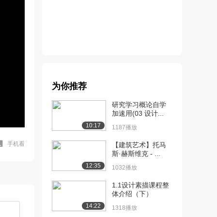
为你推荐
研究学习概论自学
加速用(03 设计...
10:17
1187播放
手机看
【建筑艺术】托马
斯·赫斯维克 - ...
12:35
1032播放
1.1设计素描课程整
体介绍（下）
14:22
1318播放