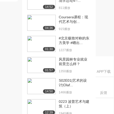
境学总论4--...
14:52
811播放
Coursera课程：现
代艺术与创...
04:36
915播放
#北京极致对称的东
方美学 #晒出...
01:30
1227播放
风景园林专业就业
前景怎么样？
01:57
1350播放
APP下载
S02E01|艺术的设
计|Olaf...
14:50
1466播放
反馈
0223 波普艺术与建
筑（上）
12:39
1940播放