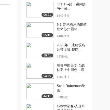
[3.1.1]--第十讲陶瓷
与中国...
06:21
1643播放
9.1 诗意栖居的建筑
载体苏州园林...
05:16
1484播放
2020年一建建筑名
师带读班-魏国...
19:41
823播放
看鉴中国美学·当园
林遇上中国色，哪...
03:30
1162播放
Scott Robertson绘
画...
44:15
868播放
4-教学录像-人居环