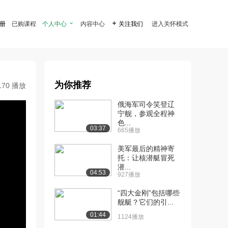
注册
已购课程
个人中心

内容中心

关注我们
进入关怀模式
为你推荐
170 播放
俄海军司令笑登辽
宁舰，参观全程神
色...
03:37
665播放
美军最后的精神寄
托：让核潜艇冒死
潜...
04:53
927播放
“四大金刚”包括哪些
舰艇？它们的引...
01:44
1124播放