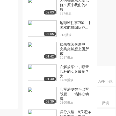
为何都说东大爱记
仇？原来我们的3
艘...
02:03
787播放
地球班往事750：中
国双航母编队齐...
04:05
913播放
如果在阅兵途中，
女兵突然想上厕所
该...
01:42
1517播放
在解放军中，哪些
兵种的女兵最多？
为...
01:40
1436播放
APP下载
印军潜艇智斗巴军
战舰，一场惊心动
魄...
02:39
5360播放
反馈
兵分八路，8只远洋