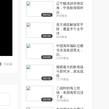
辽宁舰演训菲律宾
海，中美航母唱对
台...
04:52
869播放
美方感叹解放军手
段，覆盖半个太平
洋...
04:34
969播放
中国海军编队过横
当水道挺进西太，
日...
03:00
1288播放
手机看
规模最大的航母战
斗群对决，真实战
役
02:11
1178播放
二战时的海上坟
场：各国海军沉没
了多...
03:59
1456播放