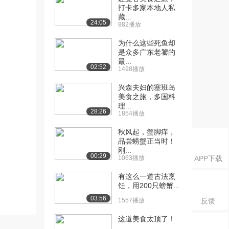
打卡多家本地人私
藏...
24:05
882播放
为什么这些死鱼却
是众多广东老饕的
最...
02:52
1498播放
兴森夫妇的塞班岛
美食之旅，多国料
理...
28:26
1854播放
秋风起，蟹脚痒，
品尝螃蟹正当时！
刚...
00:29
1063播放
APP下载
有这么一道古法烹
饪，用200只螃蟹...
03:56
1557播放
反馈
这道美食太顶了！