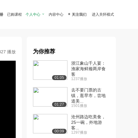
注册
已购课程
个人中心

内容中心

关注我们
进入关怀模式
为你推荐
327 播放
浙江象山千人宴：
渔家海鲜飨两岸食
客
01:05
1237播放
去不要门票的古
镇，逛早市，尝地
道美...
01:27
1501播放
沧州路边吃美食，
25一碗，外地游
客...
00:09
1297播放