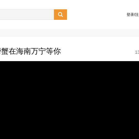

登录/
螃蟹在海南万宁等你
1