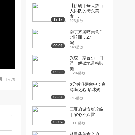
【伊朗｜每天数百
人排队的街头美
食：...
18:17
923播放
南京旅游吃美食兰
州拉面，27一
碗，...
00:07
648播放
兴森一家首尔一日
游，解锁地道韩味
美...
09:29
1546播放
手机看
8分钟游遍台中：台
湾岛之心 珍珠奶...
08:37
846播放
三亚旅游海鲜攻略
｜省心不踩雷
02:04
1031播放
赴曼谷美食之旅，