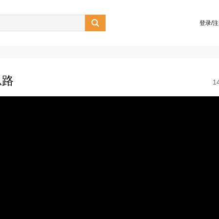

登录/
思路
1