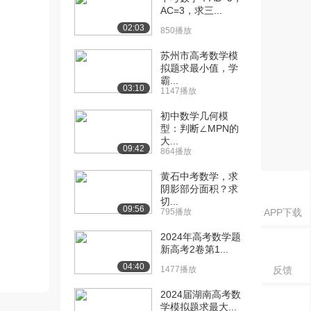
AC=3，求三...
02:03
850播放
苏州市高考数学模
拟题求最小值，学
霸...
03:10
1147播放
初中数学几何模
型：判断∠MPN的
大...
09:42
864播放
黄石中考数学，求
阴影部分面积？求
切...
09:56
795播放
APP下载
2024年高考数学题
新高考2卷第1...
04:40
1477播放
反馈
2024届湖南高考数
学模拟题求最大...