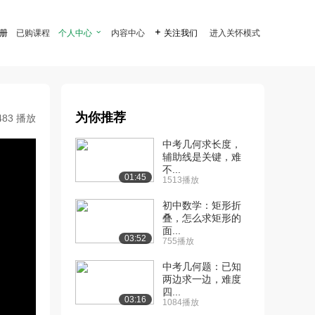
注册
已购课程
个人中心

内容中心

关注我们
进入关怀模式
为你推荐
483 播放
中考几何求长度，
辅助线是关键，难
不...
01:45
1513播放
初中数学：矩形折
叠，怎么求矩形的
面...
03:52
755播放
中考几何题：已知
两边求一边，难度
四...
03:16
1084播放