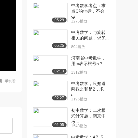
中考数学考点：求
点C的坐标，不会
做...
05:29
1275播放
中考数学：与旋转
相关的问题，求B'...
05:25
804播放
河南省中考数学，
用m表示根号5？
02:13
1312播放
手机看
中考数学，只知道
两数之和是2，求
a...
02:27
1195播放
初中数学：二次根
式计算题，南京中
考...
01:05
1543播放
中考数学：AB=5，