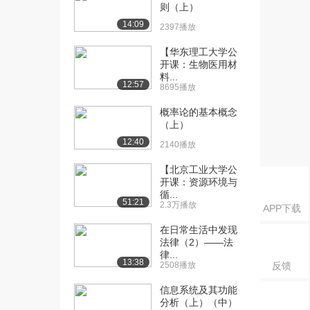
则（上）
[17] TCP和UDP的区别
01:41
14:09
2397播放
894播放
【华东理工大学公
[18] 如果要你来设计一个
开课：生物医用材
01:54
料...
QQ，在网络协议...
12:57
8695播放
836播放
概率论的基本概念
[19] 京东二面：TCP的三
02:03
（上）
次握手和四次挥...
12:40
2140播放
726播放
【北京工业大学公
[20] day-OSI与TCP-IP5层
20:49
开课：资源环境与
协...
循...
51:21
1287播放
2.3万播放
APP下载
在日常生活中发现
[21] day-OSI与TCP-IP5层
20:59
法律（2）——法
协...
律...
1437播放
13:38
2508播放
反馈
[22] day-OSI与TCP-IP5层
21:09
信息系统及其功能
协...
分析（上）（中）