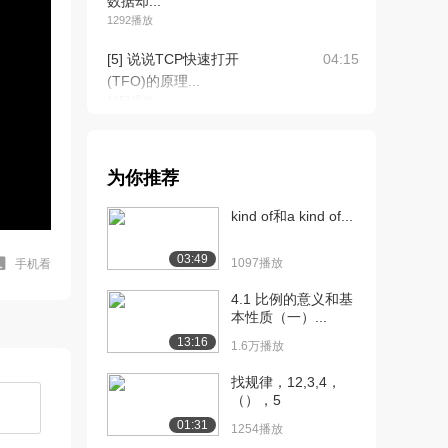
数据却...
1292播放
[5] 说说TCP快速打开
04:15
(TFO)的原理...
1151播放
[6] TCP报文中的时间戳有
04:12
什么作用？
为你推荐
1104播放
kind of和a kind of...
[7] TCP 的超时重传时间是
04:17
如何计算的...
03:49
1259播放
1097播放
手机看
[8] 能不能说一说 TCP 的
4.1 比例的意义和基
04:40
本性质（一）...
流量控制？
718播放
13:16
1.6万播放
[9] 如何理解 TCP 的keep-
01:48
找规律，12,3,4，
（），5
al...
1683播放
01:31
1254播放