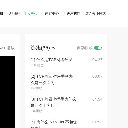
注册
已购课程
个人中心

内容中心

关注我们
进入关怀模式
选集(35)
自动播放
521 播放
[1] 什么是TCP网络分层
04:27
2106播放
[2] TCP的三次握手中为什
03:07
么是三次？为...
762播放
[3] TCP的四次挥手为什么
04:54
是四次？为什...
945播放
[4] 为什么 SYNFIN 不包含
01:58