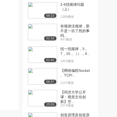
[10] 聊一聊TCP中的端口
01:51
2-6找规律问题
号
（上）
826播放
09:23
1389播放
[11] TCP场景问题1
01:01
有规律没规律，那
1555播放
不是一目了然的事
吗...
02:16
[12] TCP场景问题2
01:16
847播放
1472播放
找一找规律，3，
7，15，（），4...
[13] TCP场景问题3
00:50
979播放
01:42
1453播放
[14] 讲一讲telnet的用法
01:32
【网络编程Socket
654播放
、TCP/...
06:47
1237播放
[15] 讲一讲tcpdump的用
03:38
法
【同济大学公开
1404播放
课：视觉文化创
新】空...
15:03
[16] 讲一讲wireshark的用
02:30
2074播放
法
创造原理及创造原
881播放