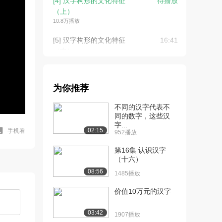
[4] 汉字构形的文化特征
待播放
（上）
10.8万播放
[5] 汉字构形的文化特征
16:41
（中）
7919播放
[6] 汉字构形的文化特征
16:33
为你推荐
（下）
8629播放
不同的汉字代表不
同的数字，这些汉
[7] 汉字中的传统文化信息
15:46
字...
解读--服饰、...
02:15
手机看
952播放
9.5万播放
第16集 认识汉字
[8] 汉字中的传统文化信息
（十六）
15:52
解读--服饰、...
08:56
1485播放
6506播放
价值10万元的汉字
[9] 汉字中的传统文化信息
15:43
解读--服饰、...
03:42
1907播放
6778播放