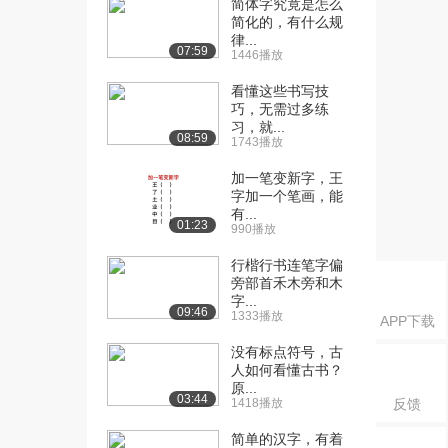
简体字究竟是怎么
化信息解读――婚...
简化的，有什么规
4889播放
律...
07:59
1446播放
[16] 汉字中寓含的传统文
14:45
化信息解读――祭...
看懂这些书写技
5.9万播放
巧，无需过多练
习，就...
08:59
1743播放
[17] 汉字中寓含的传统文
14:47
化信息解读――祭...
加一笔变新字，王
4212播放
字加一个笔画，能
有...
[18] 汉字中寓含的传统文
14:39
01:23
990播放
化信息解读――祭...
行楷行书连笔字偏
4008播放
旁部首禾木旁和木
字...
[19] 汉字的形体演变与国
15:05
09:46
1333播放
APP下载
学文献阅读（上）
7.8万播放
没有标点符号，古
人如何看懂古书？
[20] 汉字的形体演变与国
15:10
原...
03:44
1418播放
反馈
学文献阅读（中）
4375播放
简单的汉字，有着