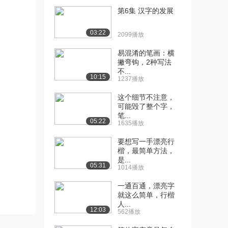
第6集 汉字的发展
[10] 汉字中寓含的传统文
17:15
化信息解读――居...
03:22
2099播放
8.3万播放
易混淆的笔画：横
[11] 汉字中寓含的传统文
17:20
撇弯钩，2种写法
化信息解读――居...
不...
10:15
4781播放
1237播放
这个细节不注意，
[12] 汉字中寓含的传统文
17:09
可能毁了整个字，
化信息解读――居...
笔...
4672播放
05:22
1635播放
[13] 汉字中寓含的传统文
15:11
要想写一手漂亮行
化信息解读――婚...
楷，最简单方法，
是...
7.8万播放
05:31
1014播放
[14] 汉字中寓含的传统文
15:22
一通百通，漂亮字
化信息解读――婚...
就这么简单，行楷
4501播放
人...
12:03
562播放
[15] 汉字中寓含的传统文
15:07