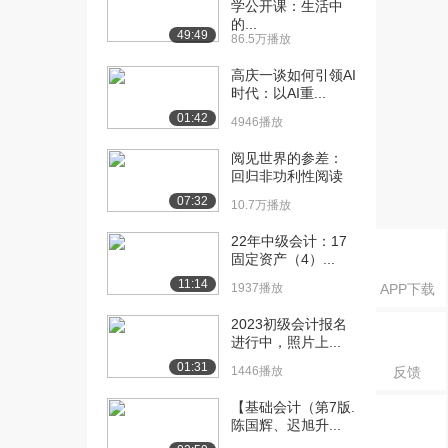
学公开课：生活中
（上）
的...
49:49
86.5万播放
1312播放
高庆一谈如何引领AI
[17] 单式簿记发展简说
待播放
时代：以AI重...
（中）
01:42
1143播放
4946播放
阅见世界的参差：
[18] 单式簿记发展简说
15:10
回归非功利性阅读
（下）
07:32
1312播放
10.7万播放
[19] 世界复式簿记史
18:13
22年中级会计：17
固定资产（4）...
（上）
1849播放
11:14
1937播放
APP下载
[20] 世界复式簿记史
18:27
2023初级会计报名
（中）
进行中，照片上...
1119播放
01:31
1446播放
反馈
[21] 世界复式簿记史
18:17
【基础会计（第7版.
（下）
陈国辉、迟旭升...
901播放