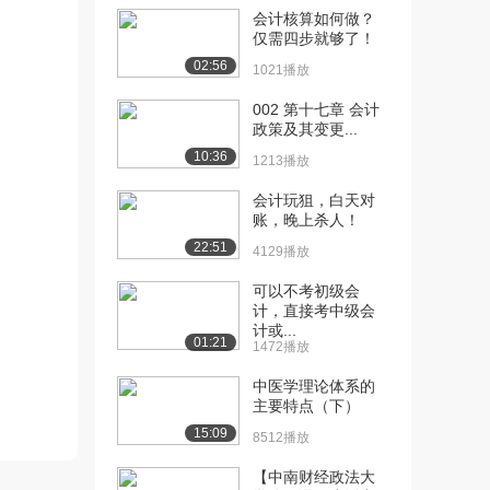
1081播放
会计核算如何做？
仅需四步就够了！
[11] 古代国家官厅财计组
13:39
02:56
1021播放
织制度的发展（中...
1009播放
002 第十七章 会计
政策及其变更...
[12] 古代国家官厅财计组
13:28
10:36
1213播放
织制度的发展（下...
1392播放
会计玩狙，白天对
账，晚上杀人！
[13] 古代审计与经济监察
12:51
22:51
制度的发展（上）
4129播放
1237播放
可以不考初级会
计，直接考中级会
[14] 古代审计与经济监察
12:54
计或...
制度的发展（中）
01:21
1472播放
1700播放
中医学理论体系的
[15] 古代审计与经济监察
12:46
主要特点（下）
制度的发展（下）
15:09
8512播放
1206播放
【中南财经政法大
[16] 单式簿记发展简说
15:09