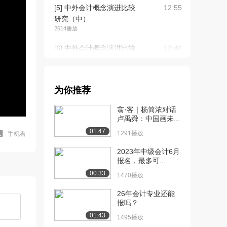
[5] 中外会计概念演进比较
12:55
研究（中）
2614播放
[6] 中外会计概念演进比较
12:46
研究（下）
1145播放
[7] 世界会计法律制度史
14:55
为你推荐
（上）
翕·客｜杨简浓对话
1731播放
卢禹舜：中国画未...
[8] 世界会计法律制度史
15:00
01:47
1291播放
手机看
（中）
1291播放
2023年中级会计6月
报名，最多可...
[9] 世界会计法律制度史
14:46
00:33
1470播放
（下）
1330播放
26年会计专业还能
报吗？
[10] 古代国家官厅财计组
13:35
01:43
1495播放
织制度的发展（上...