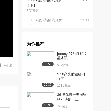
[4] 04A整式与因式分解
15:54
【上】
2.3万播放
[5] 05A整式与因式分解
12:08
【中】
1.8万播放
[6] 06B1整式与因式分解
08:23
为你推荐
【下1】
9294播放
[oeasy]07油漆桶和
墨水瓶 ...
[7] 07B2整式的乘除与因式
11:44
13:56
分解【下2...
557播放
手机看
7353播放
5.10高光贴图绘制
（下）
[8] 08A分式【上】
12:31
1.7万播放
10:37
1111播放
[9] 09A 分式【中】
10:41
36.身体部分贴图绘
9467播放
制2_讲解（上...
13:33
795播放
[10] 11A 数的开方及二次
07:39