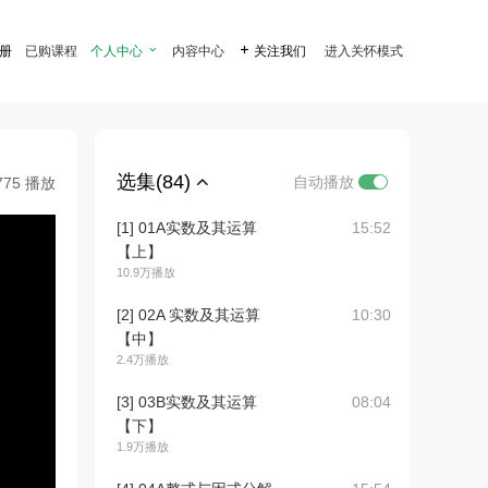
注册
已购课程
个人中心

内容中心

关注我们
进入关怀模式
选集(84)
自动播放
775 播放
[1] 01A实数及其运算
15:52
【上】
10.9万播放
[2] 02A 实数及其运算
10:30
【中】
2.4万播放
[3] 03B实数及其运算
08:04
【下】
1.9万播放