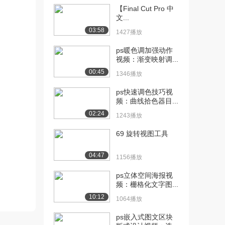
根式【上】
【Final Cut Pro 中
1.6万播放
文...
03:58
1427播放
[11] 12A 数的开方及二次
06:48
根式【中】
ps暖色调加强动作
8391播放
视频：渐变映射调...
00:45
1346播放
[12] 13B数的开方及二次根
05:41
式【下】
ps快速调色技巧视
7290播放
频：曲线拾色器目...
02:24
[13] 14A一次方程（组）
09:18
1243播放
【上】
69 旋转视图工具
1.0万播放
[14] 15A一次方程（组）
09:14
04:47
1156播放
【中】
ps立体空间海报视
8109播放
频：栅格化文字图...
[15] 16B二元一次方程组
15:17
10:12
1064播放
【下】
5848播放
ps嵌入式图文区块