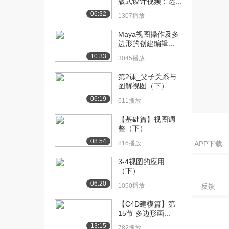
版式设计视频：选...
[16] 17A一元一次不等式与
12:18
06:32
1307播放
一元一次不等...
1.7万播放
Maya视图操作及多
边形的创建编辑...
[17] 18A一元一次不等式与
09:59
10:33
3045播放
一元一次不等...
8811播放
第2课_父子关系与
图解视图（下）
[18] 19B一元一次不等式与
14:54
06:19
611播放
一元一次不等...
8200播放
【基础篇】视图调
整（下）
[19] 20A 一元二次方程
11:52
08:54
816播放
APP下载
【上】
9204播放
3-4视图的应用
（下）
[20] 21A 一元二次方程
22:12
06:20
【中】
1050播放
反馈
6309播放
【C4D建模篇】第
15节 多边形画...
[21] 22B一元二次方程
13:30
13:15
【下】
782播放