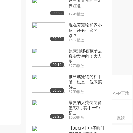
家里养宠物的一定
要注意！
00:33
1994播放
现在养宠物和养小
孩，还有什么区
别？...
00:29
7617播放
原来猫咪看孩子是
真实发生的！大人
厨...
00:12
6773播放
被当成宠物的相手
蟹，也是一位做菜
好...
01:07
8759播放
APP下载
最贵的人类便便价
值3万，其中一种
是...
02:26
1050播放
反馈
【JUMP】电子咖啡