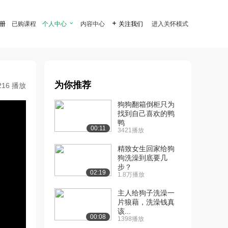
注册
已购课程
个人中心

内容中心

关注我们
进入关怀模式
为你推荐
216 播放
狗狗翻箱倒柜只为
找到自己喜欢的鸭
鸭
00:11
3421播放
精致女生回家给狗
狗洗澡到底要几
步？
02:19
1.8万播放
主人给狗子洗澡一
片狼藉，洗澡钱真
该...
00:08
1398播放