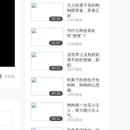
主人给笼子里的狗
狗喂零食，零食正
好...
00:18
1461播放
为什么狗会喜欢
吃“便便”？
01:07
1299播放
这世界上没有奶奶
养不好的宠物，奶
奶...
00:13
2847播放
手机看
吃剩下的肉包子给
狗狗，狗狗的心思
都...
00:16
1866播放
狗狗第一次见小主
人，努力闻小主人
气...
00:11
2441播放