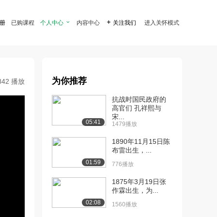
注册
已购课程
个人中心

内容中心

关注我们
进入关怀模式
为你推荐
842 播放
抗战时国民政府的
高官们 孔祥熙与
宋...
05:41
1479播放
1890年11月15日陈
布雷出生，...
01:59
776播放
1875年3月19日张
作霖出生，为...
02:08
1560播放