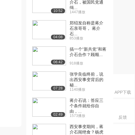
介石，被国民党通
缉...
10:52
1447播放
郑绍发自称是蒋介
石亲哥哥， 蒋介
石...
04:08
853播放
搞一个“新共党”和蒋
介石合作？顾顺...
06:42
918播放
张学良临终前，说
出西安事变背后的
秘...
07:28
1140播放
APP下载
蒋介石说：答应三
个条件就给你自
由，...
02:49
1573播放
反馈
西安事变期间，蒋
介石闹绝食？杨虎