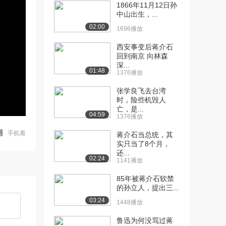
1866年11月12日孙
中山出生，...
02:00
1696播放
西安事变后蒋介石
回到南京 向林森
深...
01:48
1376播放
张学良飞去台湾
时，险些机毁人
亡，是...
04:59
1376播放
手机看
蒋介石当总统，其
实只当了8个月，
还...
02:24
1141播放
85年被蒋介石软禁
的孙立人，提出三...
03:24
1448播放
鲁迅为何没骂过蒋