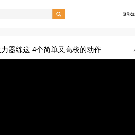

登录/
力器练这 4个简单又高校的动作