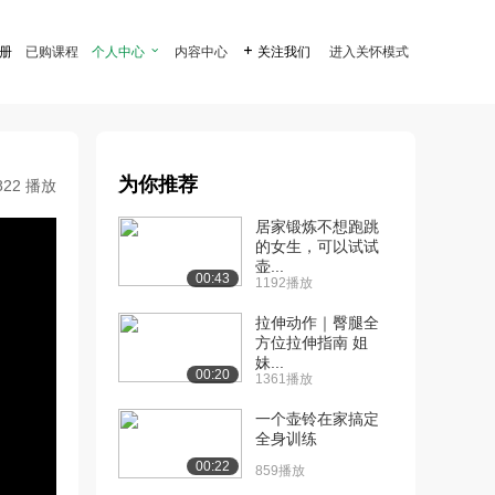
注册
已购课程
个人中心

内容中心

关注我们
进入关怀模式
为你推荐
822 播放
居家锻炼不想跑跳
的女生，可以试试
壶...
00:43
1192播放
拉伸动作｜臀腿全
方位拉伸指南 姐
妹...
00:20
1361播放
一个壶铃在家搞定
全身训练
00:22
859播放