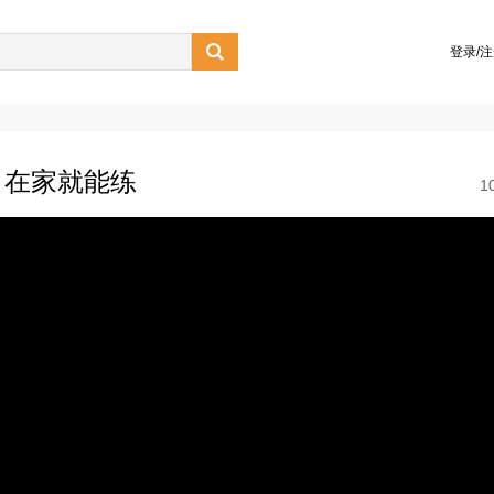

登录/
，在家就能练
1