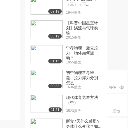
（三）（下...
09:19
1944播放
【科普中国星空计
划】涡流与气球实
验
03:19
2015播放
中考物理：撤去拉
力，物体如何运
动？
01:15
1055播放
初中物理常考难
题！拉力浮力分别
怎么...
00:33
1636播放
APP下载
现代体育竞赛方法
（中）
11:21
3523播放
反馈
断食7天什么感受？
身体什么变化？如...