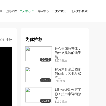
注册
已购课程
个人中心

内容中心

关注我们
进入关怀模式
为你推荐
001 播放
什么是张拉整体，
为什么柔软的绳子
能...
00:45
1274播放
弹簧为什么是圆形
的截面，其他形状
不...
00:56
890播放
别让错误动作害了
你！拉力带详细教
学...
00:56
1139播放