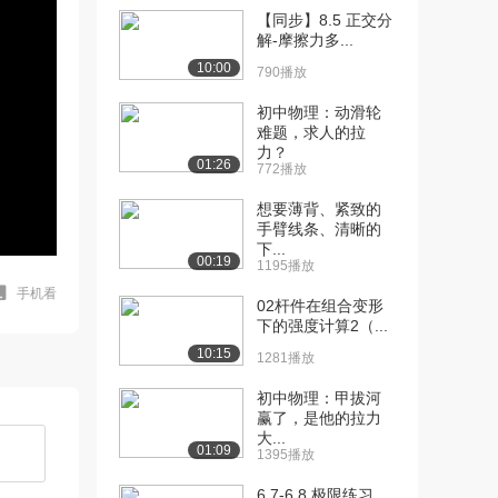
【同步】8.5 正交分
解-摩擦力多...
10:00
790播放
初中物理：动滑轮
难题，求人的拉
力？
01:26
772播放
想要薄背、紧致的
手臂线条、清晰的
下...
00:19
1195播放
手机看
02杆件在组合变形
下的强度计算2（...
10:15
1281播放
初中物理：甲拔河
赢了，是他的拉力
大...
01:09
1395播放
6.7-6.8 极限练习